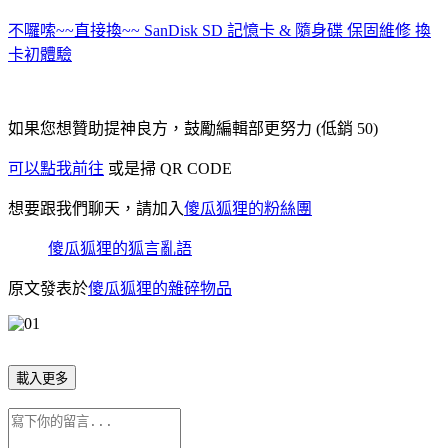
不囉嗦~~直接換~~ SanDisk SD 記憶卡 & 隨身碟 保固維修 換
卡初體驗
如果您想贊助提神良方，鼓勵編輯部更努力 (低銷 50)
可以點我前往
或是掃 QR CODE
想要跟我們聊天，請加入
傻瓜狐狸的粉絲團
傻瓜狐狸的狐言亂語
原文發表於
傻瓜狐狸的雜碎物品
載入更多