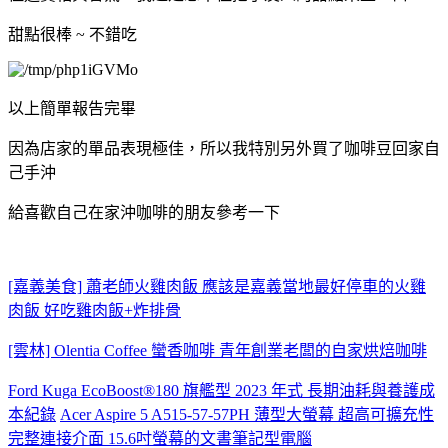
甜點很棒 ~ 不錯吃
以上簡單報告完畢
因為店家的單品表現極佳，所以我特別另外買了咖啡豆回家自
己手沖
給喜歡自己在家沖咖啡的朋友參考一下
[嘉義美食] 蕭老師火雞肉飯 應該是嘉義當地最好停車的火雞
肉飯 好吃雞肉飯+炸排骨
[雲林] Olentia Coffee 蠻香咖啡 青年創業老闆的自家烘焙咖啡
Ford Kuga EcoBoost®180 旗艦型 2023 年式 長期油耗與養護成
本紀錄
Acer Aspire 5 A515-57-57PH 薄型大螢幕 超高可擴充性
完整連接介面 15.6吋螢幕的文書筆記型電腦