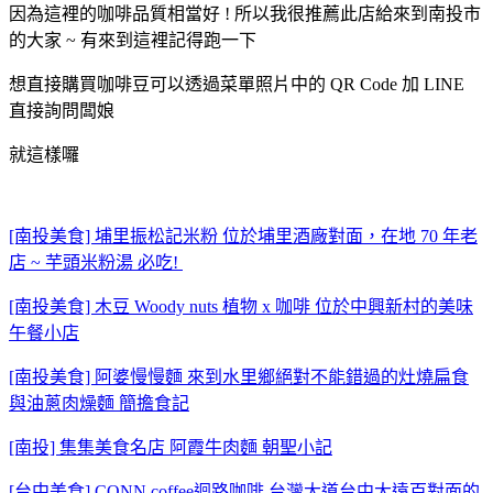
因為這裡的咖啡品質相當好 ! 所以我很推薦此店給來到南投市
的大家 ~ 有來到這裡記得跑一下
想直接購買咖啡豆可以透過菜單照片中的 QR Code 加 LINE
直接詢問闆娘
就這樣囉
[南投美食] 埔里振松記米粉 位於埔里酒廠對面，在地 70 年老
店 ~ 芋頭米粉湯 必吃!
[南投美食] 木豆 Woody nuts 植物 x 咖啡 位於中興新村的美味
午餐小店
[南投美食] 阿婆慢慢麵 來到水里鄉絕對不能錯過的灶燒扁食
與油蔥肉燥麵 簡擔食記
[南投] 集集美食名店 阿霞牛肉麵 朝聖小記
[台中美食] CONN coffee迴路咖啡 台灣大道台中大遠百對面的