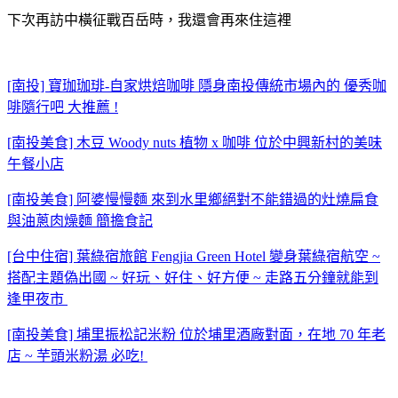
下次再訪中橫征戰百岳時，我還會再來住這裡
[南投] 寶珈珈琲-自家烘焙咖啡 隱身南投傳統市場內的 優秀咖
啡隨行吧 大推薦 !
[南投美食] 木豆 Woody nuts 植物 x 咖啡 位於中興新村的美味
午餐小店
[南投美食] 阿婆慢慢麵 來到水里鄉絕對不能錯過的灶燒扁食
與油蔥肉燥麵 簡擔食記
[台中住宿] 葉綠宿旅館 Fengjia Green Hotel 變身葉綠宿航空 ~
搭配主題偽出國 ~ 好玩、好住、好方便 ~ 走路五分鐘就能到
逢甲夜市
[南投美食] 埔里振松記米粉 位於埔里酒廠對面，在地 70 年老
店 ~ 芋頭米粉湯 必吃!