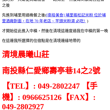
之後
先進到埔里用過晚餐之後(
[南投美食] 埔里振松記米粉 位於埔
里酒廠對面，在地 70 年老店 ~ 芋頭米粉湯 必吃!
)
才開始從此進入中橫，然後在清境這邊度過我在中橫的第一晚
在這邊我所選擇的住宿點是在清境邊緣地帶的
清境晨曦山莊
南投縣仁愛鄉壽亭巷14之2號
【TEL】: 049-2802247 【手
機】: 0966625126【FAX】:
049-2802927