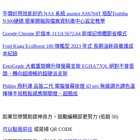
平價好用效能好的 NAS 系統 asustor AS6704T 搭配Toshiba
N300硬碟 簡單開箱與檔案資料庫中心設定教學
Google Chrome 於版本 113.0.5672.64 新增記憶體節省模式
Ford Kuga EcoBoost 180 旗艦型 2023 年式 長期油耗與養護成
本紀錄
ErgoGrade 大載重旋轉升降螢幕支架 EGHA77QL 絕對不會垂
頭、轉向超順暢的超硬派支架
Philips 飛利浦 品笛二代 電腦螢幕掛燈 iD pro 無級調光調色溫
揮揮手就輕鬆感應開關燈 ~ 超酷炫
如果您想贊助提神良方，鼓勵編輯部更努力 (低銷 50)
可以點我前往
或是掃 QR CODE