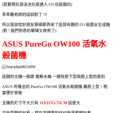
(其實現在游泳池也是通入 O3 在殺菌的)
乖乖聽老師的話就對了 !!!
所以我就從好朋友華碩那弄來了這部有趣的 O3 殺菌水生成機
(對 ! 我們熟悉的華碩又跨界了)
ASUS PureGo OW100 活氧水
殺菌機
這類的主機一般跟 電解水機 一樣有廚下型與廚上型的差別
ASUS 所推出的 PureGo OW100 活氧水殺菌機 屬廚上型，相
當便於安裝
主機的尺寸不大只有
11X11X5.75CM
這麼大
且外型簡約好看 ~ 擺在流理臺的任何角落都頗好看