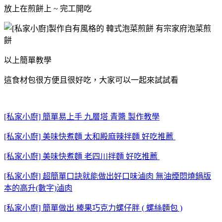
放上在煎餅上 ~ 完工開吃
以上簡單教學
這食材包很方便且很好吃，大家可以一起來試試看
[私家小廚] 簡單易上手 九層塔 青醬 製作教學
[私家小廚] 美味快煮麵 太和殿麻辣拌麵 好吃推薦
[私家小廚] 美味快煮麵 老四川拌麵 好吃推薦
[私家小廚] 超簡單口訣就能做出好口味滷肉 無油煙悶燒鍋版
本的高升(數字)滷肉
[私家小廚] 簡單做出 榛果巧克力螺仔胖 ( 螺絲麵包 )