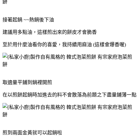
接著起鍋 ~~熱鍋後下油
建議用多點油，這樣煎出來的餅皮才會脆香
至於用什麼油看你的喜愛，我持續用麻油 (這樣會爆香喔)
取適量平鋪到鍋裡開煎
在以煎餅起鍋時加進去的料不會散落為前題之下盡量鋪薄一點
煎到兩面金黃就可以起鍋啦