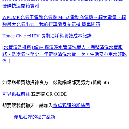
硬碟快速開箱實測
WPUMP 充氣王電動充氣機 Mini2 電動充氣機 ~ 超大電量、超
強最大充氣出力，我的行車隨身充氣機 簡單開箱
Honda Civic e:HEV 長期油耗與養護成本紀錄
[水管清洗推薦] 請來 森清淨水管清洗職人，完整清洗水管服
務、洗冷氣～至少一年定期清洗水管一次，生活安心用水好乾
淨！
如果您想贊助提神良方，鼓勵編輯部更努力 (低銷 50)
可以點我前往
或是掃 QR CODE
想要跟我們聊天，請加入
傻瓜狐狸的粉絲團
傻瓜狐狸的狐言亂語