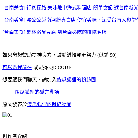
[台南美食] 行家探路 美味地中海式料理店 簡單食記 近台南新
[台南美食] 鴻公公越南河粉專賣店 便宜美味，深受台南人與
[台南美食] 夏林路臭豆腐 到台南必吃的排隊名店
如果您想贊助提神良方，鼓勵編輯部更努力 (低銷 50)
可以點我前往
或是掃 QR CODE
想要跟我們聊天，請加入
傻瓜狐狸的粉絲團
傻瓜狐狸的狐言亂語
原文發表於
傻瓜狐狸的雜碎物品
創作者介紹