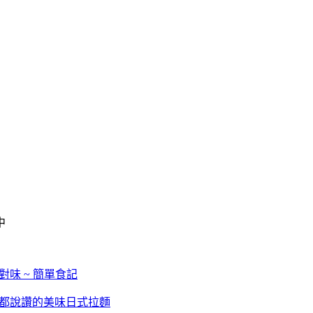
中
對味 ~ 簡單食記
生都說讚的美味日式拉麵