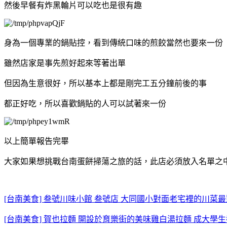
然後早餐有炸黑輪片可以吃也是很有趣
身為一個專業的鍋貼控，看到傳統口味的煎餃當然也要來一份
雖然店家是事先煎好起來等著出單
但因為生意很好，所以基本上都是剛完工五分鐘前後的事
都正好吃，所以喜歡鍋貼的人可以試著來一份
以上簡單報告完畢
大家如果想挑戰台南蛋餅掃蕩之旅的話，此店必須放入名單之
[台南美食] 叁號川味小館 叁號店 大同國小對面老宅裡的川菜最
[台南美食] 賀也拉麵 開設於育樂街的美味雞白湯拉麵 成大學