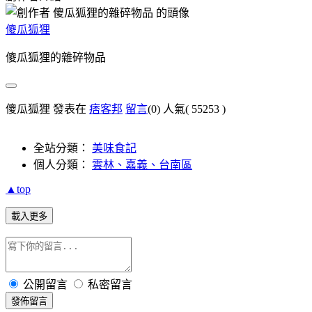
傻瓜狐狸
傻瓜狐狸的雜碎物品
傻瓜狐狸 發表在
痞客邦
留言
(0)
人氣(
55253
)
全站分類：
美味食記
個人分類：
雲林、嘉義、台南區
▲top
載入更多
公開留言
私密留言
發佈留言