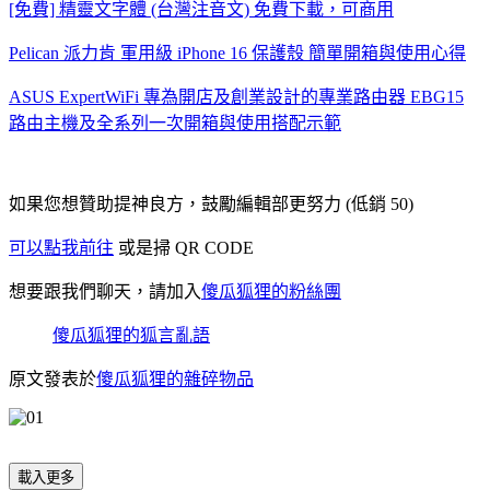
[免費] 精靈文字體 (台灣注音文) 免費下載，可商用
Pelican 派力肯 軍用級 iPhone 16 保護殼 簡單開箱與使用心得
ASUS ExpertWiFi 專為開店及創業設計的專業路由器 EBG15
路由主機及全系列一次開箱與使用搭配示範
如果您想贊助提神良方，鼓勵編輯部更努力 (低銷 50)
可以點我前往
或是掃 QR CODE
想要跟我們聊天，請加入
傻瓜狐狸的粉絲團
傻瓜狐狸的狐言亂語
原文發表於
傻瓜狐狸的雜碎物品
載入更多