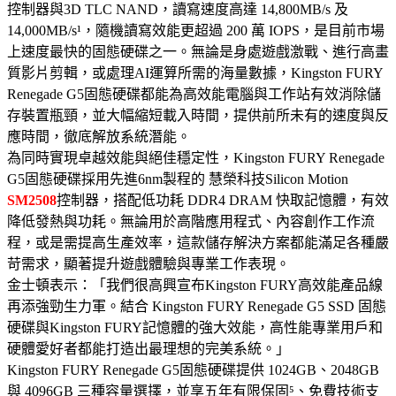
控制器與3D TLC NAND，讀寫速度高達 14,800MB/s 及
14,000MB/s¹，隨機讀寫效能更超過 200 萬 IOPS，是目前市場
上速度最快的固態硬碟之一。無論是身處遊戲激戰、進行高畫
質影片剪輯，或處理AI運算所需的海量數據，Kingston FURY
Renegade G5固態硬碟都能為高效能電腦與工作站有效消除儲
存裝置瓶頸，並大幅縮短載入時間，提供前所未有的速度與反
應時間，徹底解放系統潛能。
為同時實現卓越效能與絕佳穩定性，Kingston FURY Renegade
G5固態硬碟採用先進6nm製程的 慧榮科技Silicon Motion
SM2508
控制器，搭配低功耗 DDR4 DRAM 快取記憶體，有效
降低發熱與功耗。無論用於高階應用程式、內容創作工作流
程，或是需提高生產效率，這款儲存解決方案都能滿足各種嚴
苛需求，顯著提升遊戲體驗與專業工作表現。
金士頓表示：「我們很高興宣布Kingston FURY高效能產品線
再添強勁生力軍。結合 Kingston FURY Renegade G5 SSD 固態
硬碟與Kingston FURY記憶體的強大效能，高性能專業用戶和
硬體愛好者都能打造出最理想的完美系統。」
Kingston FURY Renegade G5固態硬碟提供 1024GB、2048GB
與 4096GB 三種容量選擇，並享五年有限保固⁵、免費技術支