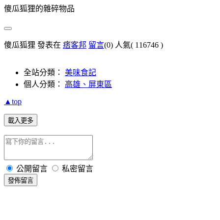
傻瓜狐狸的雜碎物品
傻瓜狐狸 發表在
痞客邦
留言
(0)
人氣(
116746
)
全站分類：
美味食記
個人分類：
高雄、屏東區
▲top
載入更多
公開留言
私密留言
發佈留言