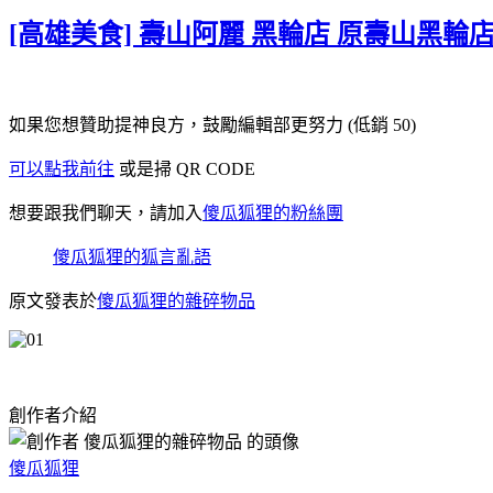
[高雄美食] 壽山阿麗 黑輪店 原壽山黑
如果您想贊助提神良方，鼓勵編輯部更努力 (低銷 50)
可以點我前往
或是掃 QR CODE
想要跟我們聊天，請加入
傻瓜狐狸的粉絲團
傻瓜狐狸的狐言亂語
原文發表於
傻瓜狐狸的雜碎物品
創作者介紹
傻瓜狐狸