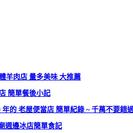
體羊肉店 量多美味 大推薦
總店 簡單餐後小記
0 年的 老屋便當店 簡單紀錄 ~ 千萬不要錯
高雄武廟週邊冰店簡單食記