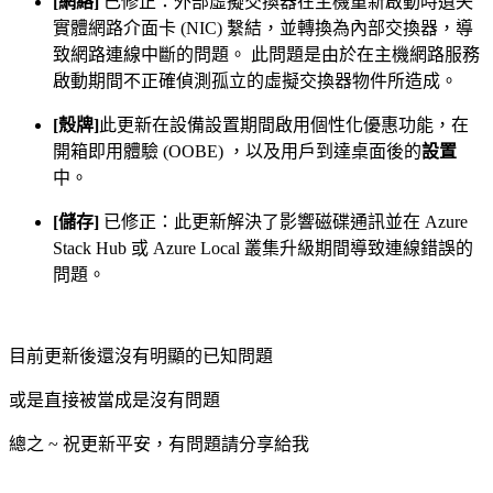
[網絡]
已修正：外部虛擬交換器在主機重新啟動時遺失
實體網路介面卡 (NIC) 繫結，並轉換為內部交換器，導
致網路連線中斷的問題。 此問題是由於在主機網路服務
啟動期間不正確偵測孤立的虛擬交換器物件所造成。
[殼牌]
此更新在設備設置期間啟用個性化優惠功能，在
開箱即用體驗 (OOBE) ，以及用戶到達桌面後的
設置
中。
[儲存]
已修正：此更新解決了影響磁碟通訊並在 Azure
Stack Hub 或 Azure Local 叢集升級期間導致連線錯誤的
問題。
目前更新後還沒有明顯的已知問題
或是直接被當成是沒有問題
總之 ~ 祝更新平安，有問題請分享給我