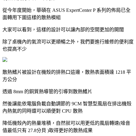
從今年度開始，華碩在 ASUS ExpertCenter P 系列的佈局已全
面轉用下圖這樣的散熱模組
大家可以看到，這樣的設計可以讓內部的空間更加的開闊
除了桌機內的氣流可以更順暢之外，我們要進行維修的便利度
也提高不少
散熱鰭片被設計在機殼的排熱口這邊，散熱表面積達 1218 平
方公分
透過 8mm 的銅質熱導管的引導到散熱鰭片
然後讓能依電腦負載自動調節的 9CM 智慧型風扇在排出機殼
內熱氣的同時還可以順便對 CPU 散熱
降低機殼內的熱量堆積，自然就可以用更低的風扇轉速(噪音
值最低只有 27.8分貝 )取得更好的散熱成果