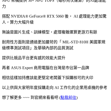
NPU 架構提供 50+ NPU TOPS（每秒兆次運算）的AI處理能
力
搭配 NVIDIA® GeForce® RTX 5060 後， AI 處理能力更加驚
人，算力大幅升級
無論是圖片生成、訓練模型，處理複雜運算更游刃有餘
耐用性方面則是通過更加嚴苛的「 MIL-STD 810H 美國軍規
級標準測試項目」及華碩內部的品質測試
提供比競品平台更有感的效能大提升
再者 ASUS Expert 商用電腦在台灣是市佔第一品牌
相信這樣加持應該能更堅定老闆蓋下採購核可的大印
以上供與大家明年度採購走向 AI 工作化的企業用桌機的參考
想了解更多 ~~~ 到官網來看看吧 (
點我前往
)