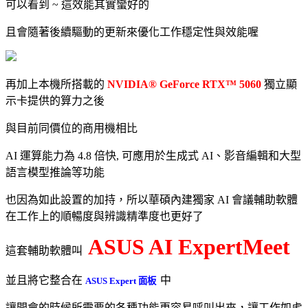
可以看到 ~ 這效能其實蠻好的
且會隨著後續驅動的更新來優化工作穩定性與效能喔
再加上本機所搭載的
NVIDIA® GeForce RTX™ 5060
獨立顯
示卡提供的算力之後
與目前同價位的商用機相比
AI 運算能力為 4.8 倍快, 可應用於生成式 AI、影音編輯和大型
語言模型推論等功能
也因為如此設置的加持，所以華碩內建獨家 AI 會議輔助軟體
在工作上的順暢度與辨識精準度也更好了
ASUS AI ExpertMeet
這套輔助軟體叫
並且將它整合在
中
ASUS Expert 面板
讓開會的時候所需要的各種功能更容易呼叫出來，讓工作如虎