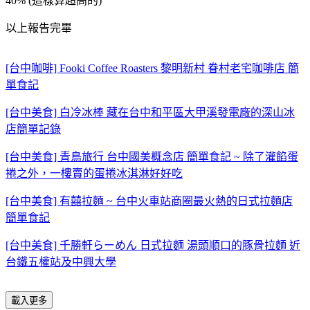
40% (這樣算超高的)
以上報告完畢
[台中咖啡] Fooki Coffee Roasters 黎明新村 眷村老宅咖啡店 簡
單食記
[台中美食] 白冷冰棒 藏在台中和平區大甲溪發電廠的深山冰
店簡單記錄
[台中美食] 青鳥旅行 台中國美概念店 簡單食記 ~ 除了灌餡蛋
捲之外，一樓賣的蛋捲冰淇淋好好吃
[台中美食] 有囍拉麵 ~ 台中火車站商圈最火熱的日式拉麵店
簡單食記
[台中美食] 千勝軒らーめん 日式拉麵 湯頭順口的豚骨拉麵 近
台鐵五權站及中興大學
載入更多