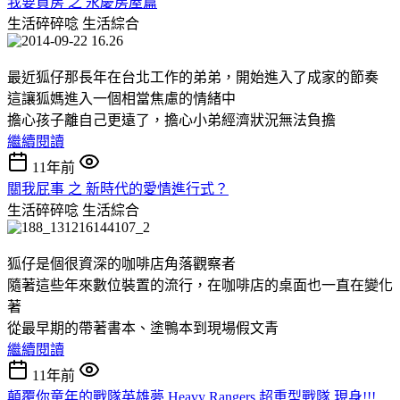
我要買房 之 永慶房屋篇
生活碎碎唸
生活綜合
最近狐仔那長年在台北工作的弟弟，開始進入了成家的節奏
這讓狐媽進入一個相當焦慮的情緒中
擔心孩子離自己更遠了，擔心小弟經濟狀況無法負擔
繼續閱讀
11年前
關我屁事 之 新時代的愛情進行式？
生活碎碎唸
生活綜合
狐仔是個很資深的咖啡店角落觀察者
隨著這些年來數位裝置的流行，在咖啡店的桌面也一直在變化
著
從最早期的帶著書本、塗鴨本到現場假文青
繼續閱讀
11年前
顛覆你童年的戰隊英雄夢 Heavy Rangers 超重型戰隊 現身!!!