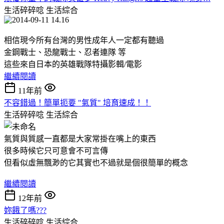
生活碎碎唸
生活綜合
相信現今所有台灣的男性成年人一定都有聽過
金鋼戰士、恐龍戰士、忍者連隊 等
這些來自日本的英雄戰隊特攝影輯/電影
繼續閱讀
11年前
不容錯過！簡單扼要 "氣質" 培育速成！！
生活碎碎唸
生活綜合
氣質與質感一直都是大家常掛在嘴上的東西
很多時候它只可意會不可言傳
但看似虛無飄渺的它其實也不過就是個很簡單的概念
繼續閱讀
12年前
妳餓了嗎???
生活碎碎唸
生活綜合