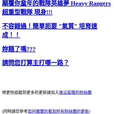
顛覆你童年的戰隊英雄夢 Heavy Rangers
超重型戰隊 現身!!!
不容錯過！簡單扼要 "氣質" 培育速
成！！
妳餓了嗎???
請問您打算主打哪一路？
想更快追蹤到更多的更新請加入
傻瓜狐狸的粉絲團
(同時請您參考
如何確實的看到所有粉絲團的更新
)