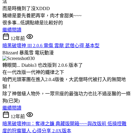
法
而是時機到了沒XDDD
豬總是要先養肥再宰，肉才會甜美~~~
很多事...低調點總是比較好的
繼續閱讀
12年前
暗黑破壞神 III 2.0.6 電傷 雲龍 武僧心得 基本型
Blizzard 暴風雪
電玩動漫
轉眼間... Diablo3 也改版到 2.0.6 版本了
在一代改版一代神的鐵律之下
咱們光頭軍團在進入2.0.4版後，大武僧時代被打入的無間地
獄！
除了神僧級人物外，一眾宗座的最強功力也比不過巫醫的一條
狗(已哭)
繼續閱讀
12年前
暗黑破壞神III：奪魂之鐮 典藏版開箱~~~與改版前 低操控難
度的狩魔獵人 心得分享 2.0X版本