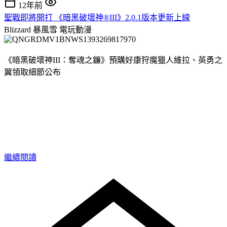
12年前
聖戰即將開打 《暗黑破壞神®III》2.0.1版本更新上線
Blizzard 暴風雪
電玩動漫
《暗黑破壞神III：奪魂之鐮》預購好康狩魔獵人維拉、英勇之
翼領取細節公布
繼續閱讀