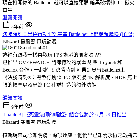
現在打開你的 Battle.net 就可以直接預購 暗黑破壞神 II：獄火
重生
繼續閱讀
8年前
決勝時刻：黑色行動4 於 暴雪 Battle.net 上開始預購嚕 (18 禁)
Blizzard 暴風雪
電玩動漫
這裡有跟我一樣喜歡玩 FPS 遊戲的朋友嗎 ???
已推出 OVERWATCH 鬥陣特攻的暴雪與 與 Treyarch 和
Beenox 合作，一起將《 決勝時刻 》帶到暴雪Battle.net上
《決勝時刻®：黑色行動4》PC 版支援 4K 解析度、HDR 無上
限的幀率以及專為 PC 社群打造的額外功能
繼續閱讀
9年前
[Diablo 3] 《死靈法師的崛起》組合包將於 6 月 29 日推出！
Blizzard 暴風雪
電玩動漫
拉斯瑪祭司心如明鏡，深謀遠慮，他們早已知曉永恆之戰將帶