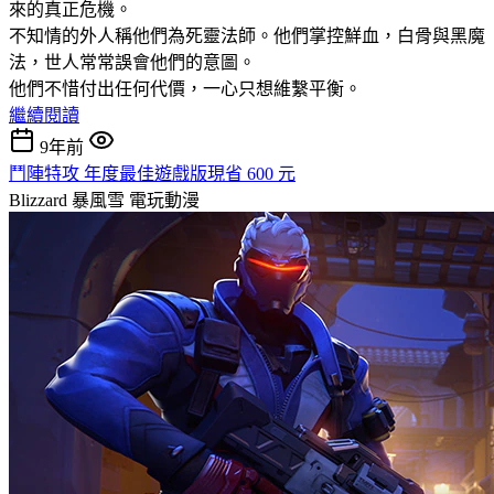
來的真正危機。
不知情的外人稱他們為死靈法師。他們掌控鮮血，白骨與黑魔
法，世人常常誤會他們的意圖。
他們不惜付出任何代價，一心只想維繫平衡。
繼續閱讀
9年前
鬥陣特攻 年度最佳遊戲版現省 600 元
Blizzard 暴風雪
電玩動漫