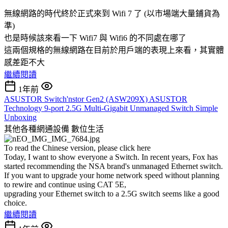
無線網路的時代終於正式來到 Wifi 7 了 (以市場端大量鋪貨為
準)
也是時候該來看一下 Wifi7 與 Wifi6 的不同處在哪了
這兩個規格的無線網路在目前於用戶端的表現上來看，其實體
感差距不大
繼續閱讀
1年前
ASUSTOR Switch'nstor Gen2 (ASW209X) ASUSTOR
Technology 9-port 2.5G Multi-Gigabit Unmanaged Switch Simple
Unboxing
其他各種網通設備
數位生活
To read the Chinese version, please click here
Today, I want to show everyone a Switch. In recent years, Fox has
started recommending the NSA brand's unmanaged Ethernet switch.
If you want to upgrade your home network speed without planning
to rewire and continue using CAT 5E,
upgrading your Ethernet switch to a 2.5G switch seems like a good
choice.
繼續閱讀