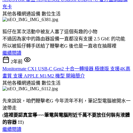
充卡
其他各種網通設備
數位生活
狐仔在某次活動中被友人塞了這個有趣的小物
不過因為家中的路由器設備一直都沒有支援 2.5 GbE 的功能
所以被狐仔轉手送給了鞭擊老G 後也是一直收在抽屜裡
繼續閱讀
2年前
Monitormate CX1 USB-C Gen2 十合一轉接器 極速版 支援4K高
畫質 支援 APPLE M1/M2 機型 開箱簡介
其他各種網通設備
數位生活
先來說說，咱們鞭擊老G 今年流年不利，筆記型電腦被開水一
波帶走
(
這裡要認真宣導~~~筆電與電腦附近千萬不要放任何裝有液體
的容器 !!!
)
繼續閱讀