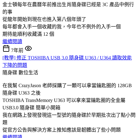
金士頓每年在農曆年前推出生肖隨身碟已經是 3C 產品中例行
的事
從龍年開始到現在也進入第八個年頭了
每年都會入手一個收藏的我，今年也不例外的入手一個
期待能順利收藏滿 12 個
繼續閱讀
7年前
[教學] 修正 TOSHIBA USB 3.0 隨身碟 U363 / U364 讀取效能
下降的問題
隨身碟
數位生活
在我幫 CrazyJason 老師採購了一顆可以拿當鑰匙圈的 128GB
隨身碟 U363 之後
TOSHIBA TransMemory U363 可以拿來當鑰匙圈的全金屬
USB3.0 隨身碟 簡單小開箱
我在網路上發現發現這一型號的隨身碟於早期批次出了點小問
題
從官方公告與解決方案上推知應該是韌體出了些小問題
繼續閱讀