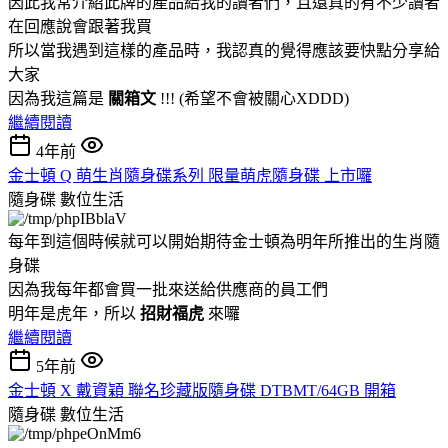
因此我常介紹此牌的產品給我的讀者們，且還真的有不少讀者
在回應說會跟著我買
所以當我遇到這樣的產品時，我認真的覺得應該要快點分享給
大家
因為我這篇是
關箱文
!!! (希望不會被關心XDDD)
繼續閱讀
4年前
金士頓 Q 萌生肖隨身碟系列 限量萌虎隨身碟 上市囉
隨身碟
數位生活
每年到這個時候就可以開始期待金士頓為明年所推出的生肖隨
身碟
因為我每年都會買一批來送給供應商的員工們
明年是虎年，所以
招財福虎
來囉
繼續閱讀
5年前
金士頓 X 戴資穎 聯名珍藏版隨身碟 DTBMT/64GB 開箱
隨身碟
數位生活