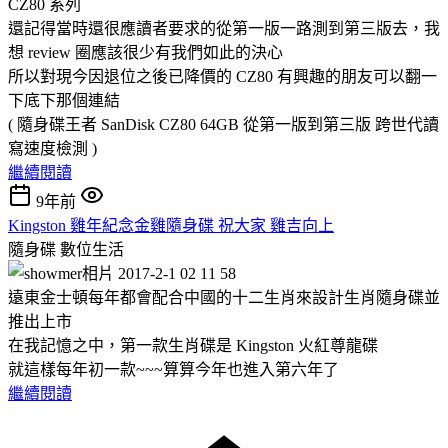
CZ80 系列
還記得當時還很應讀者要求的從第一版一路測到第三版去，我
想 review 圈應該很少有我們如此的決心
所以對現今因退位之後已降價的 CZ80 有興趣的朋友可以翻一
下底下那個連結
( 隨身碟王者 SanDisk CZ80 64GB 從第一版到第三版 跨世代讀
寫速度檢測 )
繼續閱讀
9年前
Kingston 雞年紀念金雞隨身碟 祝大家 雞吉向上
隨身碟
數位生活
遠東金士頓每年都會配合中國的十二生肖來設計生肖隨身碟並
推出上市
在我記憶之中，第一款生肖碟是 Kingston 火紅尊龍碟
就這樣每年初一款~~~算算今年也進入第六年了
繼續閱讀