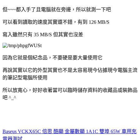
但~~~都入手了且電腦就在旁邊，所以就測一下吧
可以看到讀取的速度其實還不錯，有到 126 MB/S
寫入雖然只有 35 MB/S 但其實也沒差
因為它就是個紀念品，不要硬是要大量使用它
再說其實以它的外型其實也不是太容易現今佔據現今電腦主流
的筆記型電腦所使用
所以放寬心，好好收著當可以臨時儲存資料的收藏品或裝飾品
吧 ^_^
Baseus VCKX65C 倍思 酷顯 金屬數顯 1A1C 雙埠 65W 車用充
電器測試