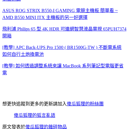
ASUS ROG STRIX B550-I GAMING 電競主機板 簡單看 ~
AMD B550 MINI ITX 主機板的另一好選擇
飛利浦 Philips 65 型 4K HDR 可連網智慧液晶電視 65PUH7374
開箱
[教學] APC Back-UPS Pro 1500 ( BR1500G-TW ) 不斷電系統
如何自行土炮換電池
[教學] 如何透過調整系統來讓 MacBook 系列筆記型電腦更省
電
想更快追蹤到更多的更新請加入
傻瓜狐狸的粉絲團
傻瓜狐狸的狐言亂語
原文發表於
傻瓜狐狸的雜碎物品