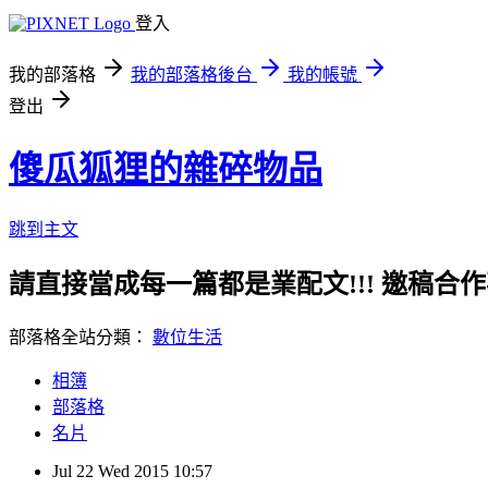
登入
我的部落格
我的部落格後台
我的帳號
登出
傻瓜狐狸的雜碎物品
跳到主文
請直接當成每一篇都是業配文!!! 邀稿合作事務洽談請
部落格全站分類：
數位生活
相簿
部落格
名片
Jul
22
Wed
2015
10:57