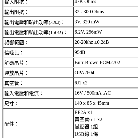
47K Ohms
輸入阻抗：
32 - 300 Ohms
輸出阻抗：
3V, 320 mW
輸出電壓和輸出功率(32Ω)：
6.2V, 256mW
輸出電壓和輸出功率(150Ω)：
20-20khz ±0.2dB
頻響範圍：
95dB
信噪比：
Burr-Brown PCM2702
解碼晶片：
OPA2604
運放晶片：
6J1 x2
真空管：
16V / 500mA ,AC
輸入電壓和電流：
140 x 85 x 45mm
尺寸：
EF2A x1
真空管6J1 x2
配件：
變壓器 1組
USB線 1條