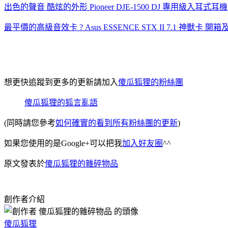
出色的聲音 酷炫的外形 Pioneer DJE-1500 DJ 專用級入耳式耳機
最平價的高級音效卡 ? Asus ESSENCE STX II 7.1 神獸卡 
想更快追蹤到更多的更新請加入
傻瓜狐狸的粉絲團
傻瓜狐狸的狐言亂語
(同時請您參考
如何確實的看到所有粉絲團的更新
)
如果您使用的是Google+可以把我
加入好友圈
^^
原文發表於
傻瓜狐狸的雜碎物品
創作者介紹
傻瓜狐狸