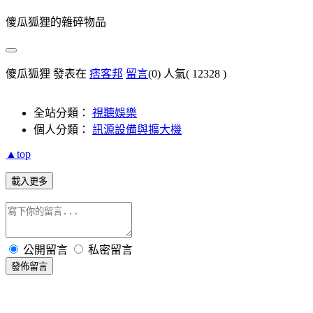
傻瓜狐狸的雜碎物品
傻瓜狐狸 發表在
痞客邦
留言
(0)
人氣(
12328
)
全站分類：
視聽娛樂
個人分類：
訊源設備與擴大機
▲top
載入更多
公開留言
私密留言
發佈留言