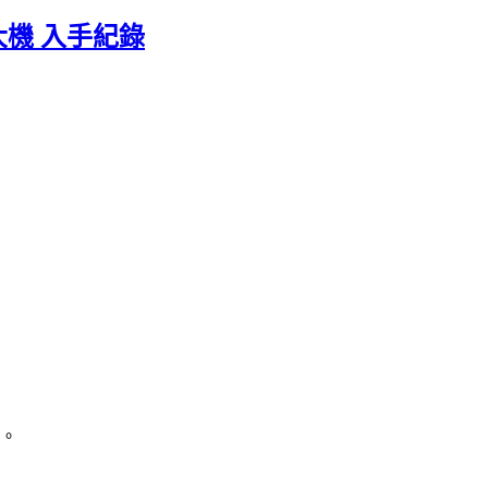
擴大機 入手紀錄
譽。