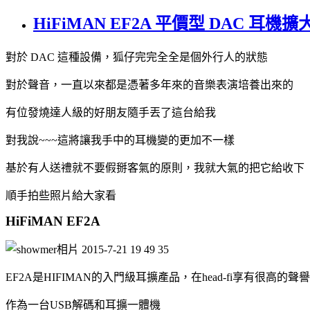
HiFiMAN EF2A 平價型 DAC 耳機
對於 DAC 這種設備，狐仔完完全全是個外行人的狀態
對於聲音，一直以來都是憑著多年來的音樂表演培養出來的
有位發燒達人級的好朋友隨手丟了這台給我
對我說~~~這將讓我手中的耳機變的更加不一樣
基於有人送禮就不要假掰客氣的原則，我就大氣的把它給收下
順手拍些照片給大家看
HiFiMAN EF2A
EF2A是HIFIMAN的入門級耳擴產品，在head-fi享有很高的聲
作為一台USB解碼和耳擴一體機