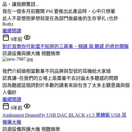
品，讓我頗驚訝...
我在一個多月前聽聞 PM 要推出此產品時，心中只想著
此人不是懷抱夢想就是在為部門做最後的生存爭扎 (也許
Both)
繼續閱讀
9年前
對於音樂你可能還不知道的三兩事 ~ 頻譜 與 聽感 的奇妙關聯
訊源設備與擴大機
視聽娛樂
我們介紹過相當數量不同品牌與型號的耳機給大家過
認真講~在我們的立場上是盡量不去討論太多聽感的問題
因為聽感這個詞對於多數的讀者來說包含了太多主觀意識與個
人偏好
繼續閱讀
9年前
Audioquest DragonFly USB DAC BLACK v1.5 黑蜻蜓 USB 耳
機擴大機
訊源設備與擴大機
視聽娛樂