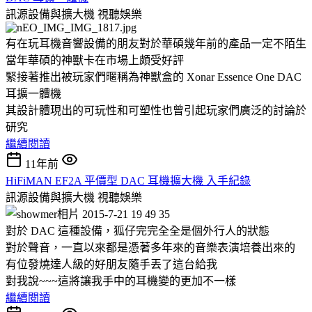
訊源設備與擴大機
視聽娛樂
有在玩耳機音響設備的朋友對於華碩幾年前的產品一定不陌生
當年華碩的神獸卡在市場上頗受好評
緊接著推出被玩家們暱稱為神獸盒的 Xonar Essence One DAC
耳擴一體機
其設計體現出的可玩性和可塑性也曾引起玩家們廣泛的討論於
研究
繼續閱讀
11年前
HiFiMAN EF2A 平價型 DAC 耳機擴大機 入手紀錄
訊源設備與擴大機
視聽娛樂
對於 DAC 這種設備，狐仔完完全全是個外行人的狀態
對於聲音，一直以來都是憑著多年來的音樂表演培養出來的
有位發燒達人級的好朋友隨手丟了這台給我
對我說~~~這將讓我手中的耳機變的更加不一樣
繼續閱讀