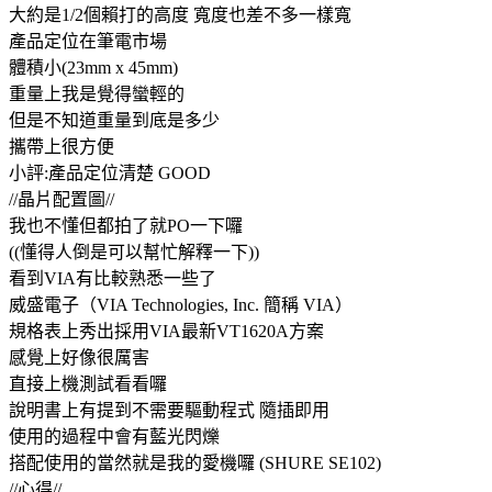
大約是1/2個賴打的高度 寬度也差不多一樣寬
產品定位在筆電市場
體積小(23mm x 45mm)
重量上我是覺得蠻輕的
但是不知道重量到底是多少
攜帶上很方便
小評:產品定位清楚 GOOD
//晶片配置圖//
我也不懂但都拍了就PO一下囉
((懂得人倒是可以幫忙解釋一下))
看到VIA有比較熟悉一些了
威盛電子（VIA Technologies, Inc. 簡稱 VIA）
規格表上秀出採用VIA最新VT1620A方案
感覺上好像很厲害
直接上機測試看看囉
說明書上有提到不需要驅動程式 隨插即用
使用的過程中會有藍光閃爍
搭配使用的當然就是我的愛機囉 (SHURE SE102)
//心得//