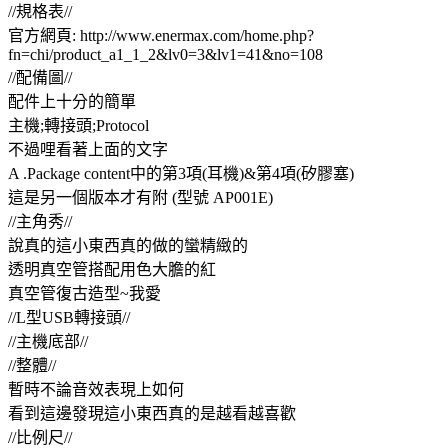
//規格表//
官方網頁: http://www.enermax.com/home.php?
fn=chi/product_a1_1_2&lv0=3&lv1=41&no=108
//配備圖//
配件上十分的簡單
主機;轉接頭;Protocol
不過哩看著上面的文字
A .Package content中的第3項(耳機)&第4項(矽膠塞)
這是另一個版本才有附 (型號 AP001E)
//主角秀//
說真的這小東西真的做的蠻精緻的
透明真空管搭配用色大膽的紅
真空管復古造型~我愛
//L型USB轉接頭//
//主機底部//
//整體//
暫時不論音效表現上如何
看到這邊發現這小東西真的是越看越喜歡
//比例尺//