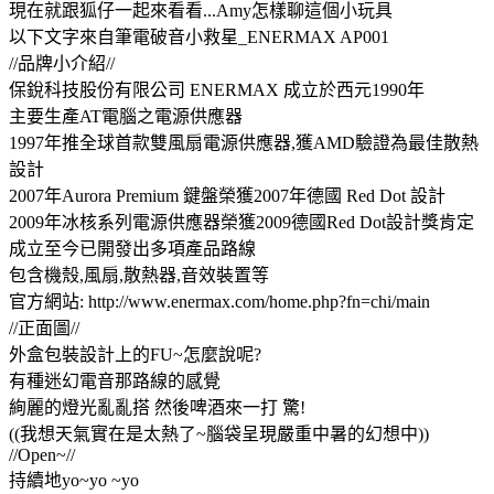
現在就跟狐仔一起來看看...Amy怎樣聊這個小玩具
以下文字來自筆電破音小救星_ENERMAX AP001
//品牌小介紹//
保銳科技股份有限公司 ENERMAX 成立於西元1990年
主要生產AT電腦之電源供應器
1997年推全球首款雙風扇電源供應器,獲AMD驗證為最佳散熱
設計
2007年Aurora Premium 鍵盤榮獲2007年德國 Red Dot 設計
2009年冰核系列電源供應器榮獲2009德國Red Dot設計獎肯定
成立至今已開發出多項產品路線
包含機殼,風扇,散熱器,音效裝置等
官方網站: http://www.enermax.com/home.php?fn=chi/main
//正面圖//
外盒包裝設計上的FU~怎麼說呢?
有種迷幻電音那路線的感覺
絢麗的燈光亂亂搭 然後啤酒來一打 驚!
((我想天氣實在是太熱了~腦袋呈現嚴重中暑的幻想中))
//Open~//
持續地yo~yo ~yo