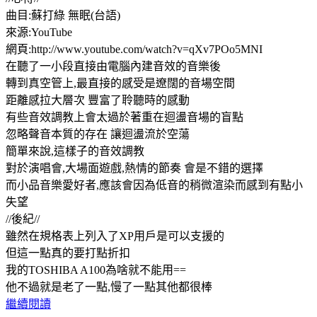
曲目:蘇打綠 無眠(台語)
來源:YouTube
網頁:http://www.youtube.com/watch?v=qXv7POo5MNI
在聽了一小段直接由電腦內建音效的音樂後
轉到真空管上,最直接的感受是遼闊的音場空間
距離感拉大層次 豐富了聆聽時的感動
有些音效調教上會太過於著重在迴盪音場的盲點
忽略聲音本質的存在 讓迴盪流於空蕩
簡單來說,這樣子的音效調教
對於演唱會,大場面遊戲,熱情的節奏 會是不錯的選擇
而小品音樂愛好者,應該會因為低音的稍微渲染而感到有點小
失望
//後紀//
雖然在規格表上列入了XP用戶是可以支援的
但這一點真的要打點折扣
我的TOSHIBA A100為啥就不能用==
他不過就是老了一點,慢了一點其他都很棒
繼續閱讀