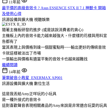
11年前
最平價的高級音效卡 ? Asus ESSENCE STX II 7.1 神獸卡 開箱
及使用心得
訊源設備與擴大機
視聽娛樂
隨著主機板研發的進步 (或是該說消費者的貪心)
主機板上內的音效卡能力越來越強大，什麼樣的花樣與用料宣
告都有了
當其表現上與價格到達一個甜蜜點時~~~輸出更好的傳統音效
卡就這樣被淡出了市場
一張輸出與價格有適當平衡的音效卡也越來越難找
繼續閱讀
14年前
筆電破音小救星_ENERMAX AP001
訊源設備與擴大機
數位生活
這是我丟給Amy正咩玩的小玩具
是一種外接式的音效卡
這對喜歡聲音表現相關產品的Amy來說是非常適合玩耍的玩具