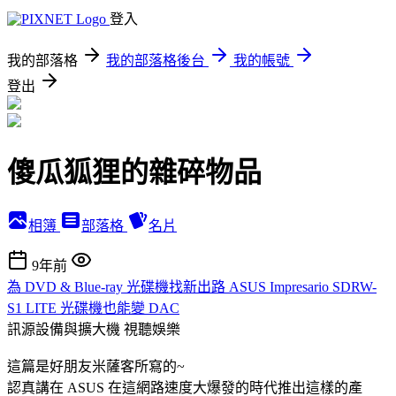
登入
我的部落格
我的部落格後台
我的帳號
登出
傻瓜狐狸的雜碎物品
相簿
部落格
名片
9年前
為 DVD & Blue-ray 光碟機找新出路 ASUS Impresario SDRW-
S1 LITE 光碟機也能變 DAC
訊源設備與擴大機
視聽娛樂
這篇是好朋友米薩客所寫的~
認真講在 ASUS 在這網路速度大爆發的時代推出這樣的產