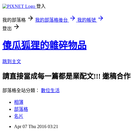
登入
我的部落格
我的部落格後台
我的帳號
登出
傻瓜狐狸的雜碎物品
跳到主文
請直接當成每一篇都是業配文!!! 邀稿合作事務洽談請
部落格全站分類：
數位生活
相簿
部落格
名片
Apr
07
Thu
2016
03:21