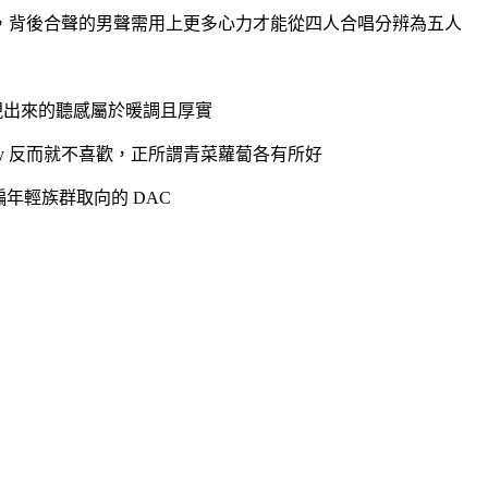
，背後合聲的男聲需用上更多心力才能從四人合唱分辨為五人
II 展現出來的聽感屬於暖調且厚實
oy 反而就不喜歡，正所謂青菜蘿蔔各有所好
 屬於偏年輕族群取向的 DAC