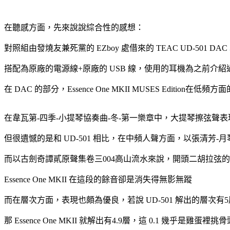
在聽感方面，先來說說綜合性的感想：
對照組由發燒友兼死黨的 EZboy 處借來的 TEAC UD-501 DA
搭配為原廠的電源線+原廠的 USB 線，使用的耳機為之前介紹
在 DAC 的部分，Essence One MKII MUSES Edition在低頻方
在韋瓦第-四季-小提琴協奏曲-冬-第一樂章中，大提琴擦弦聲表
但很遺憾的是和 UD-501 相比，在中頻人聲方面，以張清芳
而以古劍奇譚貳原聲集卷三004高山流水來說，開頭二胡拉弦的餘音
Essence One MKII 在這段的餘音卻是消失得無影無蹤
而在層次方面，表現也頗為優良，若說 UD-501 解出的層次有5
那 Essence One MKII 就解出有4.9層，這 0.1 幾乎是雞蛋裡挑骨