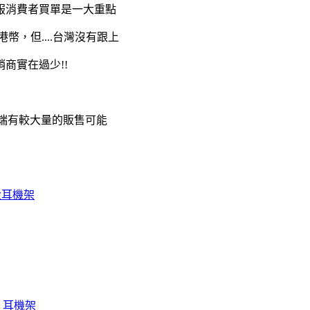
服消費者買單是一大重點
99 港幣，但....台灣沒有跟上
商實在過少!!
場端有較大量的販售可能
合金耳機架
1 耳機架