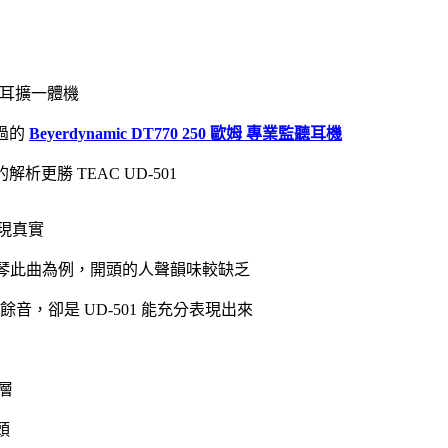
C 耳擴一體機
過的
Beyerdynamic DT770 250 歐姆 專業監聽耳機
面的解析更勝 TEAC UD-501
現真實
-月琴此曲為例，開頭的人聲韻味較缺乏
，卻是 UD-501 能充分表現出來
層
頭