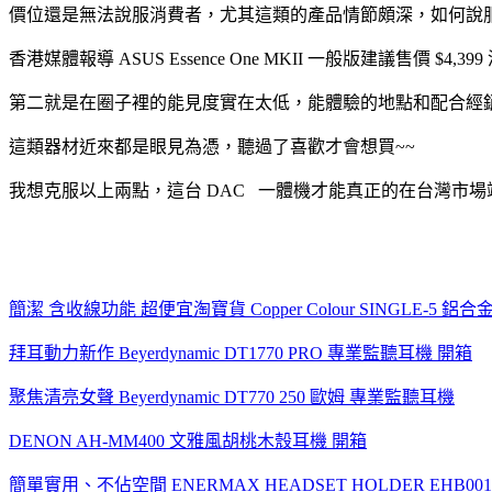
價位還是無法說服消費者，尤其這類的產品情節頗深，如何說
香港媒體報導 ASUS Essence One MKII 一般版建議售價 $4,3
第二就是在圈子裡的能見度實在太低，能體驗的地點和配合經銷
這類器材近來都是眼見為憑，聽過了喜歡才會想買~~
我想克服以上兩點，這台 DAC 一體機才能真正的在台灣市
簡潔 含收線功能 超便宜淘寶貨 Copper Colour SINGLE-5 鋁
拜耳動力新作 Beyerdynamic DT1770 PRO 專業監聽耳機 開箱
聚焦清亮女聲 Beyerdynamic DT770 250 歐姆 專業監聽耳機
DENON AH-MM400 文雅風胡桃木殼耳機 開箱
簡單實用、不佔空間 ENERMAX HEADSET HOLDER EHB00