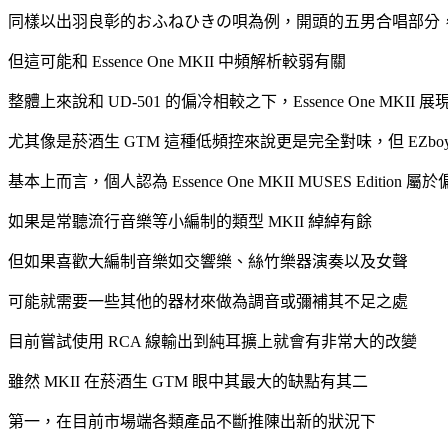
同樣以出羽良彰的おふねひきの唄為例，開頭的五男合唱部分
但這可能和 Essence One MKII 中頻解析較弱有關
整體上來說和 UD-501 的偏冷相較之下，Essence One MK
尤其像是菸酒生 GTM 這種低頻控來說更是完全對味，但 EZb
基本上而言，個人認為 Essence One MKII MUSES Edition
如果是常聽流行音樂等小編制的類型 MKII 綽綽有餘
但如果喜歡大編制音樂如交響樂、絲竹樂器演奏以及女聲
可能就需要一些其他的器材來做為調音或彌補其不足之處
目前嘗試使用 RCA 線輸出到純耳擴上就會有非常大的改變
雖然 MKII 在菸酒生 GTM 眼中其最大的缺點有其二
第一，在目前市場端各類產品不斷推陳出新的狀況下