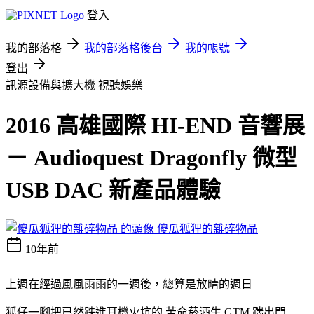
登入
我的部落格
我的部落格後台
我的帳號
登出
訊源設備與擴大機
視聽娛樂
2016 高雄國際 HI-END 音響展
－ Audioquest Dragonfly 微型
USB DAC 新產品體驗
傻瓜狐狸的雜碎物品
10年前
上週在經過風風雨雨的一週後，總算是放晴的週日
狐仔一腳把已然跌進耳機火坑的 苦命菸酒生 GTM 踹出門