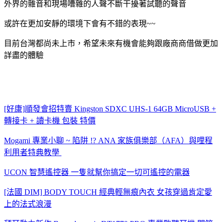
外界的雜音和現場嘈雜的人聲不斷干擾著試聽的聲音
或許在更加安靜的環境下會有不錯的表現~~
目前台灣都尚未上市，希望未來有機會能夠跟廠商商借做更加
詳盡的體驗
[好康]順發會招特賣 Kingston SDXC UHS-1 64GB MicroUSB +
轉接卡 + 讀卡機 包裝 特價
Mogami 專業小聊 ~ 陷阱 !? ANA 家族俱樂部（AFA）與哩程
利用者特典教學
UCON 智慧遙控器 一隻就幫你搞定一切可遙控的電器
[法國 DIM] BODY TOUCH 經典輕無痕內衣 女孩穿過肯定愛
上的法式浪漫