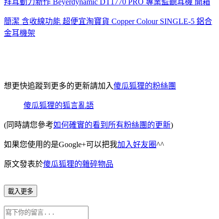
拜耳動力新作 Beyerdynamic DT1770 PRO 專業監聽耳機 開箱
簡潔 含收線功能 超便宜淘寶貨 Copper Colour SINGLE-5 鋁合
金耳機架
想更快追蹤到更多的更新請加入
傻瓜狐狸的粉絲團
傻瓜狐狸的狐言亂語
(同時請您參考
如何確實的看到所有粉絲團的更新
)
如果您使用的是Google+可以把我
加入好友圈
^^
原文發表於
傻瓜狐狸的雜碎物品
載入更多