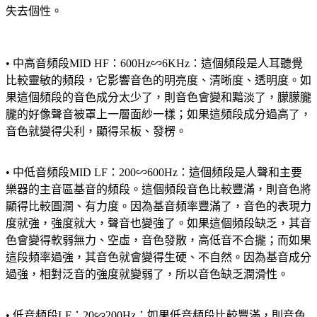
失去個性。
• 中高音頻段MID HF：600Hz∽6KHz：這個頻段是人耳聽覺
比較靈敏的頻段，它影響音色的明亮度、清晰度、透明度。如
果這個頻段的音色成分太少了，則音色會變和黯淡了，朦朦朧
朧的好像聲音被罩上一層面紗一樣；如果這頻段成分過高了，
音色就變得尖利，顯得呆板、發楞。
• 中低音頻段MID LF：200∽600Hz：這個頻段是人聲和主要
樂器的主音區基音的頻段。這個頻段音色比較豐滿，則音色將
顯得比較圓潤、有力度。因為基音頻率豐滿了，音色的表現力
度就強，強度就大，聲音也變強了。如果這個頻段缺乏，其音
色會變得軟弱無力、空虛，音色發散，高低音不合攏；而如果
這段頻率過強，其音色就會變得生硬、不自然。因為基音成分
過強，相對泛音的強度就變弱了，所以音色缺乏潤滑性。
• 低音頻段LF：20∽200Hz：如果低音頻段比較豐滿，則音色