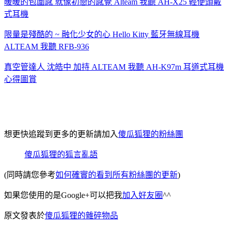
暖暖的包圍感 就像初戀的感覺 Alteam 我聽 AH-X25 輕便頭戴
式耳機
限量是殘酷的 ~ 融化少女的心 Hello Kitty 藍牙無線耳機
ALTEAM 我聽 RFB-936
真空管達人 沈皓中 加持 ALTEAM 我聽 AH-K97m 耳道式耳機
心得圖賞
想更快追蹤到更多的更新請加入
傻瓜狐狸的粉絲團
傻瓜狐狸的狐言亂語
(同時請您參考
如何確實的看到所有粉絲團的更新
)
如果您使用的是Google+可以把我
加入好友圈
^^
原文發表於
傻瓜狐狸的雜碎物品