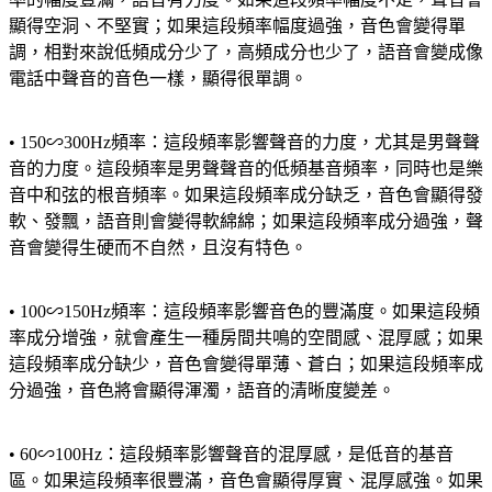
顯得空洞、不堅實；如果這段頻率幅度過強，音色會變得單
調，相對來說低頻成分少了，高頻成分也少了，語音會變成像
電話中聲音的音色一樣，顯得很單調。
• 150∽300Hz頻率：這段頻率影響聲音的力度，尤其是男聲聲
音的力度。這段頻率是男聲聲音的低頻基音頻率，同時也是樂
音中和弦的根音頻率。如果這段頻率成分缺乏，音色會顯得發
軟、發飄，語音則會變得軟綿綿；如果這段頻率成分過強，聲
音會變得生硬而不自然，且沒有特色。
• 100∽150Hz頻率：這段頻率影響音色的豐滿度。如果這段頻
率成分增強，就會產生一種房間共鳴的空間感、混厚感；如果
這段頻率成分缺少，音色會變得單薄、蒼白；如果這段頻率成
分過強，音色將會顯得渾濁，語音的清晰度變差。
• 60∽100Hz：這段頻率影響聲音的混厚感，是低音的基音
區。如果這段頻率很豐滿，音色會顯得厚實、混厚感強。如果