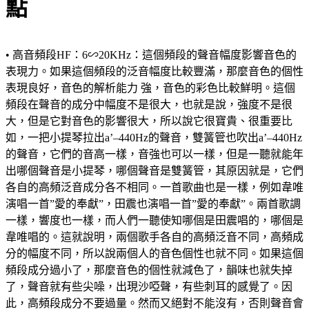
點
• 高音頻段HF：6∽20KHz：這個頻段的聲音幅度影響音色的
表現力。如果這個頻段的泛音幅度比較豐滿，那麼音色的個性
表現良好，音色的解析能力 強，音色的彩色比較鮮明。這個
頻段在聲音的成分中幅度不是很大，也就是說，強度不是很
大，但是它對音色的影響很大，所以說它很寶貴、很重要比
如，一把小提琴拉出a’–440Hz的聲音，雙簧管也吹出a’–440Hz
的聲音，它們的音高一樣，音強也可以一樣，但是一聽就能年
出哪個聲音是小提琴，哪個聲音是雙簧管，其原因就是，它們
各自的高頻泛音成分各不相同。一首歌曲也是一樣，例如韋唯
演唱一首”愛的奉獻”，田震也演唱一首”愛的奉獻”。兩首歌調
一樣，響度也一樣，而人們一聽使知哪個是田震唱的，哪個是
韋唯唱的。這就說明，兩個歌手各自的高頻泛音不同，高頻成
分的幅度不同，所以說兩個人的音色個性也就不同。如果這個
頻段成分過小了，那麼音色的個性就減色了，韻味也就失掉
了，聲音就有些尖噪，出現沙啞聲，有些刺耳的感覺了。因
此，高頻段成分不要過量。然而又絕對不能沒有，否則聲音會