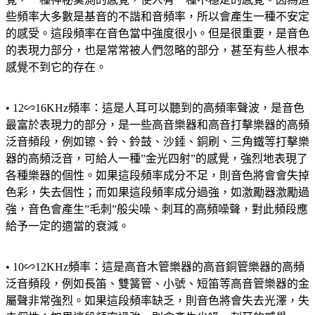
些頻率大多數是基音的不諧和音頻率，所以會產生一種不安定
的感受。這段頻率在音色當中強度很小。但是很重要，是音色
的表現力部分，也是常常被人們忽略的部分，甚至有些人根本
感覺不到它的存在。
• 12∽16KHz頻率：這是人耳可以聽到的高頻率聲波，是音色
最富於表現力的部分，是一些高音樂器和高音打擊樂器的高頻
泛音頻段，例如镲、鈴、鈴鼓、沙錘、銅刷、三角鐵等打擊樂
器的高頻泛音，可給人一種”金光四射”的感覺，強烈地表現了
各種樂器的個性。如果這段頻率成分不足，則音色將會會失掉
色彩，失去個性；而如果這段頻率成分過強，如激勵器激勵過
強，音色會產生”毛刺”般尖噪、刺耳的高頻噪聲，對此頻段應
給予一定的適當的衰減。
• 10∽12KHz頻率：這是高音木管樂器的高音銅管樂器的高頻
泛音頻段，例如長笛、雙簧管、小號、短笛等高音管樂器的金
屬聲非常強烈。如果這段頻率缺乏，則音色將會失去光澤，失