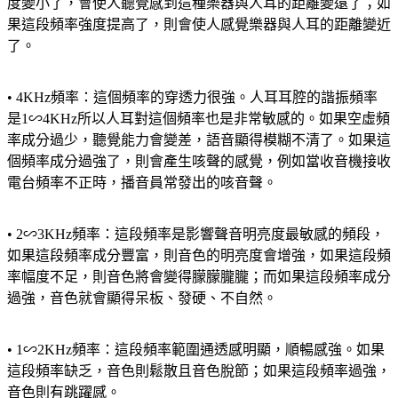
度變小了，會使人聽覺感到這種樂器與人耳的距離變遠了；如
果這段頻率強度提高了，則會使人感覺樂器與人耳的距離變近
了。
• 4KHz頻率：這個頻率的穿透力很強。人耳耳腔的諧振頻率
是1∽4KHz所以人耳對這個頻率也是非常敏感的。如果空虛頻
率成分過少，聽覺能力會變差，語音顯得模糊不清了。如果這
個頻率成分過強了，則會產生咳聲的感覺，例如當收音機接收
電台頻率不正時，播音員常發出的咳音聲。
• 2∽3KHz頻率：這段頻率是影響聲音明亮度最敏感的頻段，
如果這段頻率成分豐富，則音色的明亮度會增強，如果這段頻
率幅度不足，則音色將會變得朦朦朧朧；而如果這段頻率成分
過強，音色就會顯得呆板、發硬、不自然。
• 1∽2KHz頻率：這段頻率範圍通透感明顯，順暢感強。如果
這段頻率缺乏，音色則鬆散且音色脫節；如果這段頻率過強，
音色則有跳躍感。