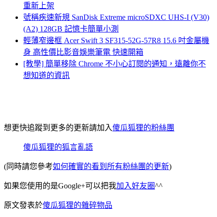
重新上架
號稱疾速新規 SanDisk Extreme microSDXC UHS-I (V30)
(A2) 128GB 記憶卡簡單小測
輕薄窄邊框 Acer Swift 3 SF315-52G-57R8 15.6 吋金屬機
身 高性價比影音娛樂筆電 快速開箱
[教學] 簡單移除 Chrome 不小心訂閱的通知，遠離你不
想知道的資訊
想更快追蹤到更多的更新請加入
傻瓜狐狸的粉絲團
傻瓜狐狸的狐言亂語
(同時請您參考
如何確實的看到所有粉絲團的更新
)
如果您使用的是Google+可以把我
加入好友圈
^^
原文發表於
傻瓜狐狸的雜碎物品