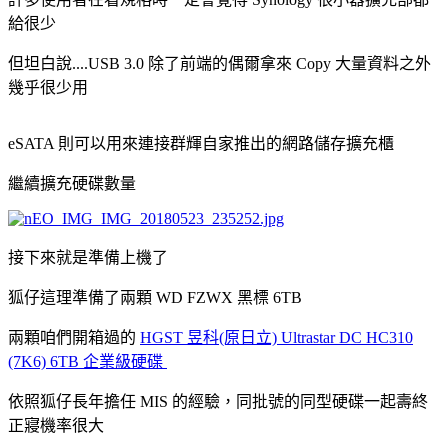
給很少
但坦白說....USB 3.0 除了前端的偶爾拿來 Copy 大量資料之外
幾乎很少用
eSATA 則可以用來連接群輝自家推出的網路儲存擴充櫃
繼續擴充硬碟數量
接下來就是準備上機了
狐仔這理準備了兩顆 WD FZWX 黑標 6TB
兩顆咱們開箱過的
HGST 昱科(原日立) Ultrastar DC HC310
(7K6) 6TB 企業級硬碟
依照狐仔長年擔任 MIS 的經驗，同批號的同型硬碟一起壽終
正寢機率很大