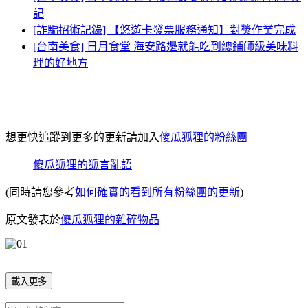
記
[詐騙招術記錄] 【悠遊卡發票服務通知】對獎作業完成
[台南美食] 日月食堂 海安路邊就能吃到總鋪師級美味料
理的好地方
想更快追蹤到更多的更新請加入
傻瓜狐狸的粉絲團
傻瓜狐狸的狐言亂語
(同時請您參考
如何確實的看到所有粉絲團的更新
)
原文發表於
傻瓜狐狸的雜碎物品
載入更多