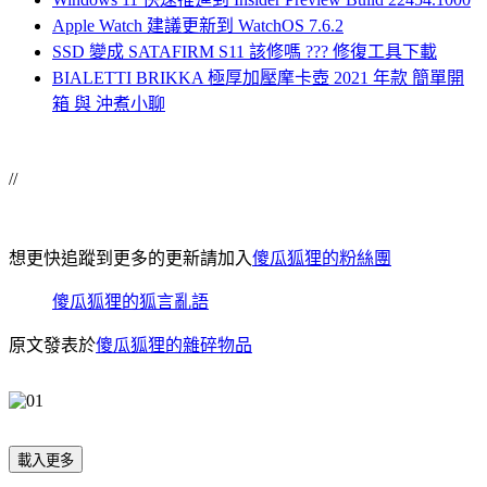
Apple Watch 建議更新到 WatchOS 7.6.2
SSD 變成 SATAFIRM S11 該修嗎 ??? 修復工具下載
BIALETTI BRIKKA 極厚加壓摩卡壺 2021 年款 簡單開
箱 與 沖煮小聊
//
想更快追蹤到更多的更新請加入
傻瓜狐狸的粉絲團
傻瓜狐狸的狐言亂語
原文發表於
傻瓜狐狸的雜碎物品
載入更多