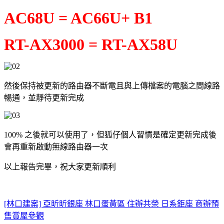
AC68U = AC66U+ B1
RT-AX3000 = RT-AX58U
然後保持被更新的路由器不斷電且與上傳檔案的電腦之間線路
暢通，並靜待更新完成
100% 之後就可以使用了，但狐仔個人習慣是確定更新完成後
會再重新啟動無線路由器一次
以上報告完畢，祝大家更新順利
[林口建案] 亞昕昕銀座 林口蛋黃區 住辦共榮 日系鉅座 商辦預
售賞屋參觀