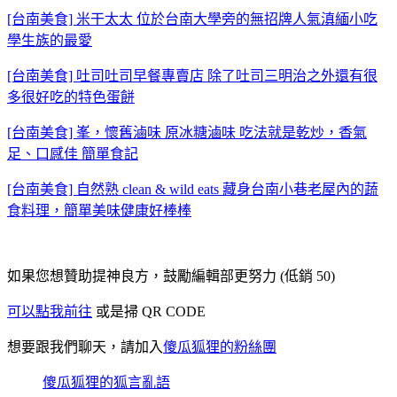
[台南美食] 米干太太 位於台南大學旁的無招牌人氣滇緬小吃
學生族的最愛
[台南美食] 吐司吐司早餐專賣店 除了吐司三明治之外還有很
多很好吃的特色蛋餅
[台南美食] 峯，懷舊滷味 原冰糖滷味 吃法就是乾炒，香氣
足、口感佳 簡單食記
[台南美食] 自然熟 clean & wild eats 藏身台南小巷老屋內的蔬
食料理，簡單美味健康好棒棒
如果您想贊助提神良方，鼓勵編輯部更努力 (低銷 50)
可以點我前往
或是掃 QR CODE
想要跟我們聊天，請加入
傻瓜狐狸的粉絲團
傻瓜狐狸的狐言亂語