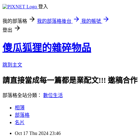
登入
我的部落格
我的部落格後台
我的帳號
登出
傻瓜狐狸的雜碎物品
跳到主文
請直接當成每一篇都是業配文!!! 邀稿合作事務洽談請
部落格全站分類：
數位生活
相簿
部落格
名片
Oct
17
Thu
2024
23:46