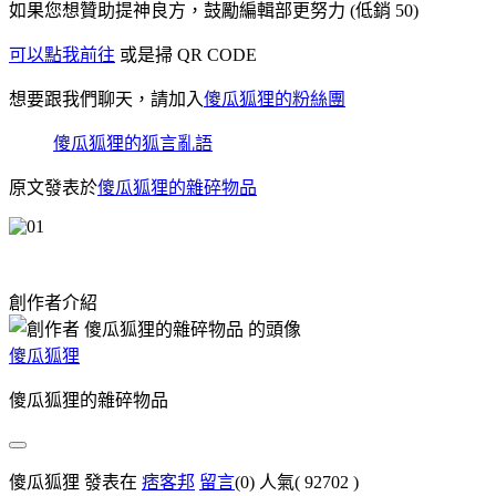
如果您想贊助提神良方，鼓勵編輯部更努力 (低銷 50)
可以點我前往
或是掃 QR CODE
想要跟我們聊天，請加入
傻瓜狐狸的粉絲團
傻瓜狐狸的狐言亂語
原文發表於
傻瓜狐狸的雜碎物品
創作者介紹
傻瓜狐狸
傻瓜狐狸的雜碎物品
傻瓜狐狸 發表在
痞客邦
留言
(0)
人氣(
92702
)