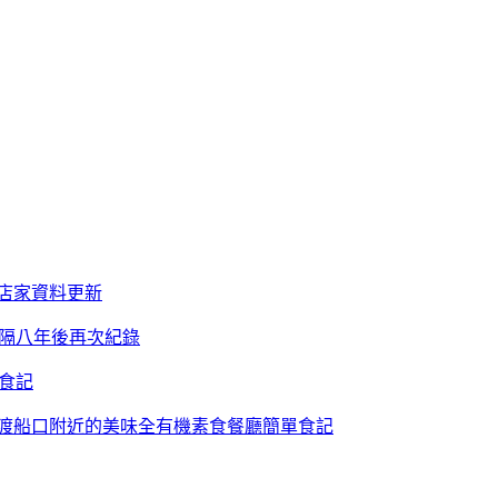
 店家資料更新
時隔八年後再次紀錄
單食記
od Café 高雄渡船口附近的美味全有機素食餐廳簡單食記