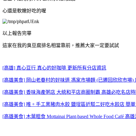
心還是軟嫩好吃的喔
以上報告完畢
這家在我的臭豆腐排名相當靠前，推薦大家一定要試試
[高雄] 真心豆行 真心的好咖啡 更新所有分店資訊
[高雄美食] 岡山老眷村的好味道 馮家市場麵 (已遷回欣欣市場)
[高雄美食] 香味海產粥店 大統和平店商圈制霸 高雄必吃名店
[高雄美食] 唯。手工黑豬肉水餃 鹽埕區近駁二好吃水餃店 簡
[高雄美食] 木葉粗食 Mottainai Plant-based Whole Fo