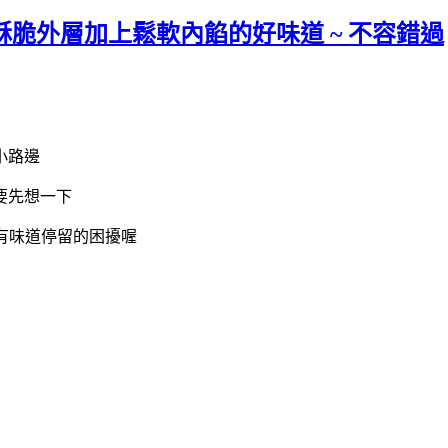
致酥脆外層加上鬆軟內餡的好味道 ~ 不容錯過
小路邊
要先想一下
會有味道停留的困擾喔