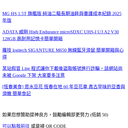
MG HS 1.5T 旗艦版 純油二驅長期油耗與養護成本紀錄 2025
年版
ADATA 威剛 High Endurance microSDXC UHS-I U3 A2 V30
128GB 高耐用記憶卡簡單開箱
羅技 logitech SIGANTURE M650 無線藍牙滑鼠 簡單開箱與心
得
某站假冒 Line 程式讓你下載後盜取帳號進行詐騙，該網站尚
未被 Google 下架 大家要多注意
[恆春美食] 思水豆花 恆春在地 60 年豆花車 真古早味的豆香與
滑嫩 簡單食記
如果您想贊助提神良方，鼓勵編輯部更努力 (低銷 50)
可以點我前往
或是掃 QR CODE