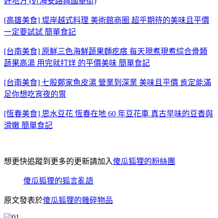
好地方 (近海安路與國華街)
[高雄美食] 堤岸越式料理 美術館商圈 超乎期待的美味且平價
一定要試試 簡單食記
[台南美食] 原鮮三色海鮮蔬果麵疙瘩 每天現煮現煮綜合骨類
蔬果高湯 用完就打烊 的平價美味 簡單食記
[台南美食] 七股鄭家魚皮湯 營業到深業 美味且平價 肯定能滿
足你想吃宵夜的胃
[恆春美食] 思水豆花 恆春在地 60 年豆花車 真古早味的豆香與
滑嫩 簡單食記
想更快追蹤到更多的更新請加入
傻瓜狐狸的粉絲團
傻瓜狐狸的狐言亂語
原文發表於
傻瓜狐狸的雜碎物品