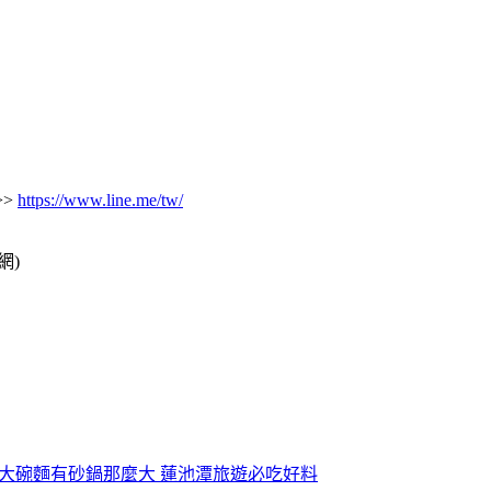
>>
https://www.line.me/tw/
網)
、大碗麵有砂鍋那麼大 蓮池潭旅遊必吃好料