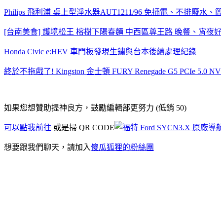
Philips 飛利浦 桌上型淨水器AUT1211/96 免插電、不排
[台南美食] 護境松王 榕樹下陽春麵 中西區尊王路 晚餐、宵夜好
Honda Civic e:HEV 車門板發現生鏽與台本後續處理紀錄
終於不拖戲了! Kingston 金士頓 FURY Renegade G5 PCIe 5.
如果您想贊助提神良方，鼓勵編輯部更努力 (低銷 50)
可以點我前往
或是掃 QR CODE
想要跟我們聊天，請加入
傻瓜狐狸的粉絲團