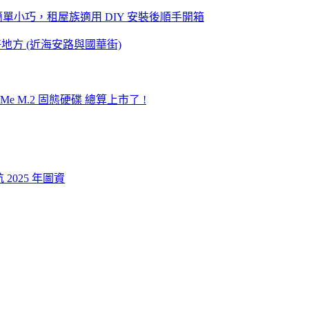
廢水、簡單小巧，租屋族適用 DIY 安裝後順手開箱
地方 (近海安路與國華街)
0 NVMe M.2 固態硬碟 總算上市了 !