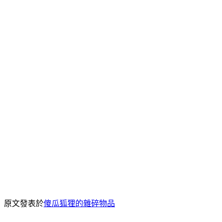
原文發表於
傻瓜狐狸的雜碎物品