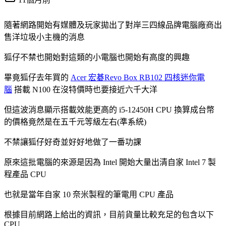
隨著網路開始有媒體及玩家拋出了對岸三四線品牌電腦廠商出
售洋垃圾小主機的消息
狐仔不禁也開始對這類的小電腦也開始有高度的興趣
畢竟狐仔去年買的
Acer 宏碁Revo Box RB102 四核迷你電
腦
搭載 N100 在沒特價時也要接近六千大洋
但這波消息顯示搭載效能更高的 i5-12450H CPU 換算成台幣
的價格竟然是在五千元等級左右(準系統)
不禁讓狐仔好奇並好好地做了一番功課
原來這批電腦的來源是因為 Intel 開始大量出清自家 Intel 7 製
程產品 CPU
也就是當年自家 10 奈米製程的筆電用 CPU 產品
根據目前網路上給出的資訊，目前貨量比較充足的包含以下
CPU