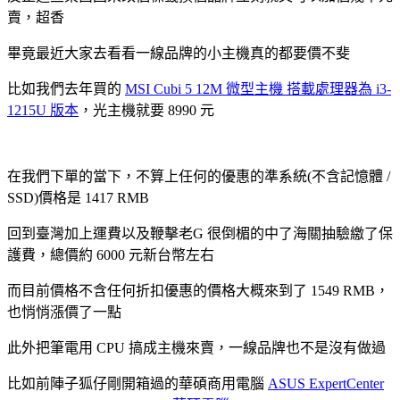
賣，超香
畢竟最近大家去看看一線品牌的小主機真的都要價不斐
比如我們去年買的
MSI Cubi 5 12M 微型主機 搭載處理器為 i3-
1215U 版本
，光主機就要 8990 元
在我們下單的當下，不算上任何的優惠的準系統(不含記憶體 /
SSD)價格是 1417 RMB
回到臺灣加上運費以及鞭擊老G 很倒楣的中了海關抽驗繳了保
護費，總價約 6000 元新台幣左右
而目前價格不含任何折扣優惠的價格大概來到了 1549 RMB，
也悄悄漲價了一點
此外把筆電用 CPU 搞成主機來賣，一線品牌也不是沒有做過
比如前陣子狐仔剛開箱過的華碩商用電腦
ASUS ExpertCenter