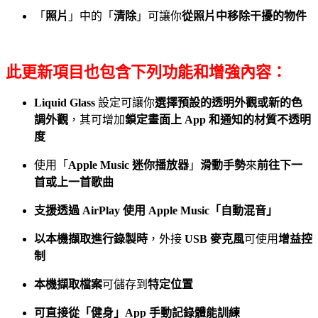
「
照片
」中的「
清除
」可讓你
從照片中移除干擾的物件
此更新項目也包含下列功能和增強內容：
Liquid Glass
設定可讓你
選擇預設的透明外觀或新的色
調外觀
，其可增加
鎖定畫面上 App 和通知的材質不透明
度
使用「
Apple Music 迷你播放器
」
滑動手勢
來
前往下一
首或上一首歌曲
支援透過 AirPlay 使用 Apple Music「自動混音」
以本機擷取進行錄製時
，外接
USB 麥克風
可使用
增益控
制
本機擷取檔案
可儲存到
特定位置
可直接從「健身」App 手動記錄體能訓練