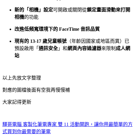
新的「相機」設定
可開啟或關閉從
鎖定畫面滑動來打開
相機
的功能
改進低頻寬環境下的 FaceTime 音訊品質
現有的 13-17 歲兒童帳號
（年齡因國家或地區而異）已
預設啟用「
通訊安全
」和
網頁內容過濾器
來限制
成人網
站
以上先放文字整理
對應的圖檔後面有空我再慢慢補
大家記得更新
驊哥電腦 客製化筆電專家 雙 11 活動開跑，讓你用最簡單的方
式買到你最需要的筆電