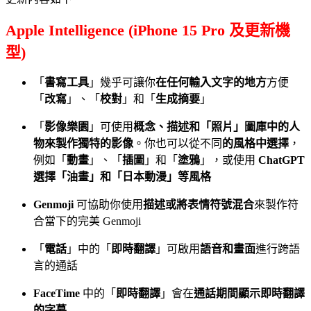
Apple Intelligence (iPhone 15 Pro 及更新機
型)
「
書寫工具
」幾乎可讓你
在任何輸入文字的地方
方便
「
改寫
」、「
校對
」和「
生成摘要
」
「
影像樂園
」可使用
概念、描述和「照片」圖庫中的人
物來製作獨特的影像
。你也可以從不同
的風格中選擇
，
例如「
動畫
」、「
插圖
」和「
塗鴉
」，或使用
ChatGPT
選擇「油畫」和「日本動漫」等風格
Genmoji
可協助你使用
描述或將表情符號混合
來製作符
合當下的完美 Genmoji
「
電話
」中的「
即時翻譯
」可啟用
語音和畫面
進行跨語
言的通話
FaceTime
中的「
即時翻譯
」會在
通話期間顯示即時翻譯
的字幕