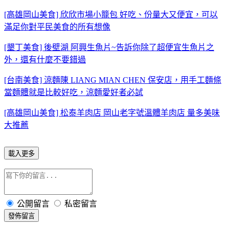
[高雄岡山美食] 欣欣市場小籠包 好吃、份量大又便宜，可以
滿足你對平民美食的所有想像
[墾丁美食] 後壁湖 阿興生魚片~告訴你除了超便宜生魚片之
外，還有什麼不要錯過
[台南美食] 涼麵陳 LIANG MIAN CHEN 保安店，用手工麵條
當麵體就是比較好吃，涼麵愛好者必試
[高雄岡山美食] 松泰羊肉店 岡山老字號溫體羊肉店 量多美味
大推薦
載入更多
公開留言
私密留言
發佈留言