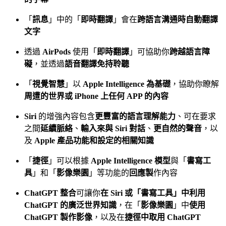
「
訊息
」中的「
即時翻譯
」會在
跨語言溝通時自動翻譯
文字
透過
AirPods
使用「
即時翻譯
」可協助你
跨越語言障
礙
，並透過
語音翻譯免持聆聽
「
視覺智慧
」以
Apple Intelligence 為基礎
，協助你瞭解
周遭的世界或 iPhone 上任何 APP 的內容
Siri
的增強內容包含
更豐富的語言理解能力
、可在要求
之間
延續脈絡
、
輸入來與 Siri 對話
、
更自然的聲音
，以
及
Apple 產品功能和設定的相關知識
「
捷徑
」可以根據
Apple Intelligence 模型
與「
書寫工
具
」和「
影像樂園
」等功能的
回應製
作內容
ChatGPT 整合
可讓你
在 Siri 或「書寫工具」中利用
ChatGPT 的廣泛世界知識
，在「
影像樂園
」中
使用
ChatGPT 製作影像
，以及在
捷徑中取用 ChatGPT