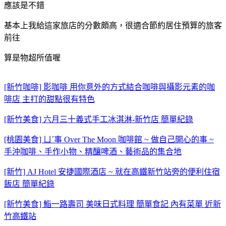
應該是不錯
基本上我給這家旅店的分數頗高，很適合節約居住預算的旅客
前往
算是物超所值喔
[新竹咖啡] 影咖啡 用你意外的方式結合咖啡與攝影元素的咖
啡店 主打的甜點很有特色
[新竹美食] 六月三十義式手工冰淇淋-新竹店 簡單紀錄
[桃園美食] ㄩˊ事 Over The Moon 咖啡館 ~ 做自己開心的事 ~
手沖咖啡、手作小物、精釀啤酒、藝術品的集合地
[新竹] AJ Hotel 安捷國際酒店 ~ 就在高鐵新竹站旁的便利住宿
飯店 簡單紀錄
[新竹美食] 鮨一路壽司 美味日式料理 簡單食記 內有菜單 近新
竹高鐵站