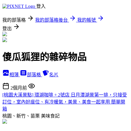
登入
我的部落格
我的部落格後台
我的帳號
登出
傻瓜狐狸的雜碎物品
相簿
部落格
名片
2個月前
[桃園大溪景點] 環湖咖啡。2號店 日月潭湖景第一排，只接受
訂位，室內好座位、有冷暖氣，美景、美食一起享用 簡單開
箱
桃園、新竹、苗栗
美味食記