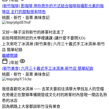
1年前
[新竹咖啡] 影咖啡 用你意外的方式結合咖啡與攝影元素的咖
啡店 主打的甜點很有特色
桃園、新竹、苗栗
美味食記
又好一陣子沒到新竹的將軍村走走了
前些時間到附近的大學裡講課 (講什麼不要問XD)
上次來吃了冰淇淋 [新竹美食] 六月三十義式手工冰淇淋-新竹
店 簡單紀錄
繼續閱讀
2年前
[新竹美食] 六月三十義式手工冰淇淋-新竹店 簡單紀錄
桃園、新竹、苗栗
美味食記
我很喜歡吃冰淇淋 ~~~ 去某天要前往清華大學找友人的空檔
在旁邊正在整頓準備開發成文化村的將軍村內發現一間店名熟
悉的冰店
因為網路上大家都說新竹沒有美食