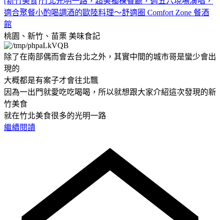
[新竹美食]竹北光明一路，超美獨棟餐廳，週五六現場演唱，
適合聚餐小酌喝調酒的歐陸料理～舒適圈 Comfort Zone 餐酒
館
桃園、新竹、苗栗
美味食記
除了在南部偶而會去台北之外，其實中間的城市哥是蠻少會出
現的
大概都是有案子才會往北飄
因為一出門就愛吃吃喝喝，所以就想跟大家介紹這次發現的新
竹美食
就在竹北美食很多的光明一路
繼續閱讀