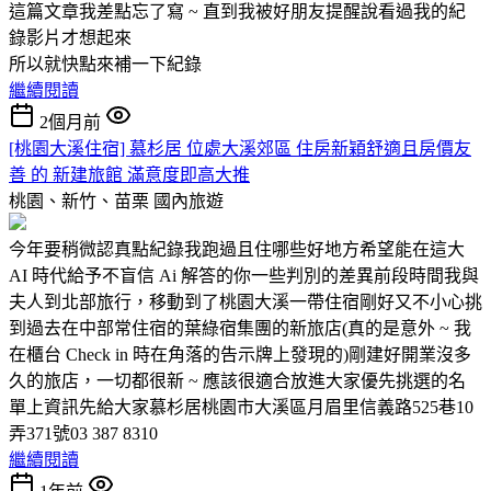
這篇文章我差點忘了寫 ~ 直到我被好朋友提醒說看過我的紀
錄影片才想起來
所以就快點來補一下紀錄
繼續閱讀
2個月前
[桃園大溪住宿] 慕杉居 位處大溪郊區 住房新穎舒適且房價友
善 的 新建旅館 滿意度即高大推
桃園、新竹、苗栗
國內旅遊
今年要稍微認真點紀錄我跑過且住哪些好地方希望能在這大
AI 時代給予不盲信 Ai 解答的你一些判別的差異前段時間我與
夫人到北部旅行，移動到了桃園大溪一帶住宿剛好又不小心挑
到過去在中部常住宿的葉綠宿集團的新旅店(真的是意外 ~ 我
在櫃台 Check in 時在角落的告示牌上發現的)剛建好開業沒多
久的旅店，一切都很新 ~ 應該很適合放進大家優先挑選的名
單上資訊先給大家慕杉居桃園市大溪區月眉里信義路525巷10
弄371號03 387 8310
繼續閱讀