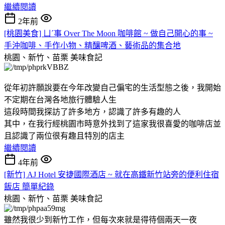
繼續閱讀
2年前
[桃園美食] ㄩˊ事 Over The Moon 咖啡館 ~ 做自己開心的事 ~
手沖咖啡、手作小物、精釀啤酒、藝術品的集合地
桃園、新竹、苗栗
美味食記
從年初許願說要在今年改變自己偏宅的生活型態之後，我開始
不定期在台灣各地旅行體驗人生
這段時間我探訪了許多地方，認識了許多有趣的人
其中，在我行經桃園市時意外找到了這家我很喜愛的咖啡店並
且認識了兩位很有趣且特別的店主
繼續閱讀
4年前
[新竹] AJ Hotel 安捷國際酒店 ~ 就在高鐵新竹站旁的便利住宿
飯店 簡單紀錄
桃園、新竹、苗栗
美味食記
雖然我很少到新竹工作，但每次來就是得待個兩天一夜