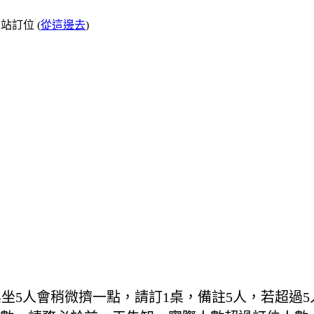
站訂位 (
從這邊去
)
一桌坐5人會稍微擠一點，請訂1桌，備註5人，若超過