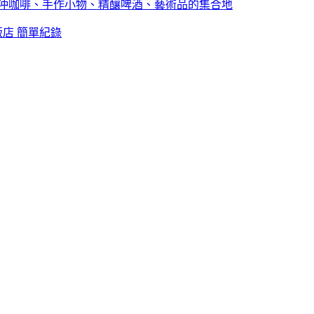
心的事 ~ 手沖咖啡、手作小物、精釀啤酒、藝術品的集合地
宿飯店 簡單紀錄