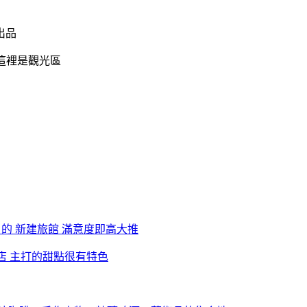
出品
這裡是觀光區
 的 新建旅館 滿意度即高大推
店 主打的甜點很有特色