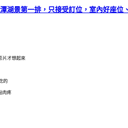
 日月潭湖景第一排，只接受訂位，室內好座位
影片才想起來
吃的
點肉疼