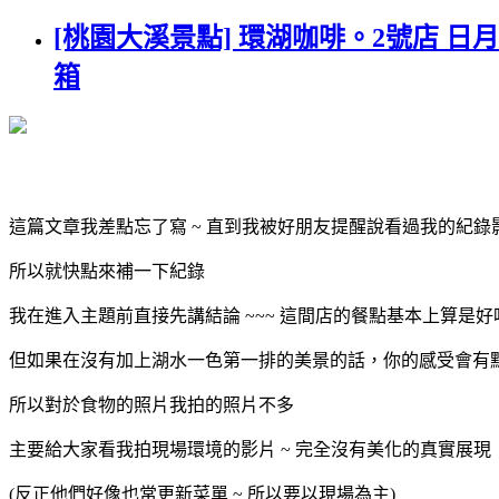
[桃園大溪景點] 環湖咖啡。2號店
箱
這篇文章我差點忘了寫 ~ 直到我被好朋友提醒說看過我的紀錄
所以就快點來補一下紀錄
我在進入主題前直接先講結論 ~~~ 這間店的餐點基本上算是好
但如果在沒有加上湖水一色第一排的美景的話，你的感受會有
所以對於食物的照片我拍的照片不多
主要給大家看我拍現場環境的影片 ~ 完全沒有美化的真實展現
(反正他們好像也常更新菜單 ~ 所以要以現場為主)