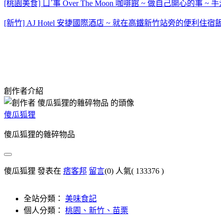
[桃園美食] ㄩˊ事 Over The Moon 咖啡館 ~ 做自己開
[新竹] AJ Hotel 安捷國際酒店 ~ 就在高鐵新竹站旁的便利住
創作者介紹
傻瓜狐狸
傻瓜狐狸的雜碎物品
傻瓜狐狸 發表在
痞客邦
留言
(0)
人氣(
133376
)
全站分類：
美味食記
個人分類：
桃園、新竹、苗栗