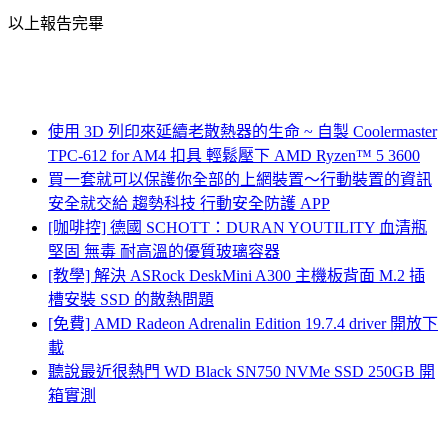
以上報告完畢
使用 3D 列印來延續老散熱器的生命 ~ 自製 Coolermaster
TPC-612 for AM4 扣具 輕鬆壓下 AMD Ryzen™ 5 3600
買一套就可以保護你全部的上網裝置～行動裝置的資訊
安全就交給 趨勢科技 行動安全防護 APP
[咖啡控] 德國 SCHOTT：DURAN YOUTILITY 血清瓶
堅固 無毒 耐高溫的優質玻璃容器
[教學] 解決 ASRock DeskMini A300 主機板背面 M.2 插
槽安裝 SSD 的散熱問題
[免費] AMD Radeon Adrenalin Edition 19.7.4 driver 開放下
載
聽說最近很熱門 WD Black SN750 NVMe SSD 250GB 開
箱實測