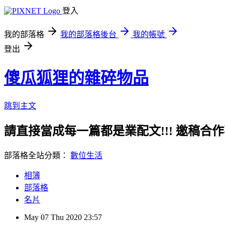
登入
我的部落格
我的部落格後台
我的帳號
登出
傻瓜狐狸的雜碎物品
跳到主文
請直接當成每一篇都是業配文!!! 邀稿合作事務洽談請
部落格全站分類：
數位生活
相簿
部落格
名片
May
07
Thu
2020
23:57