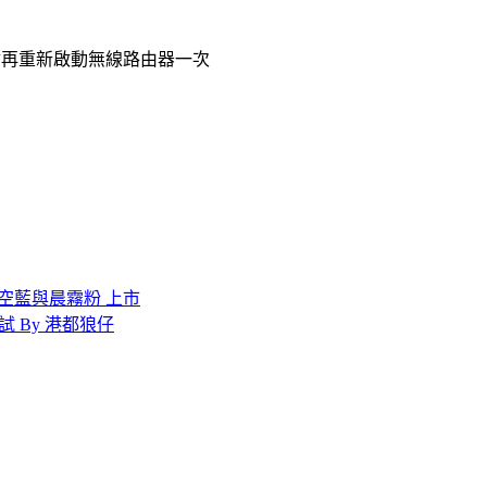
會再重新啟動無線路由器一次
 新色 星空藍與晨霧粉 上市
測試 By 港都狼仔