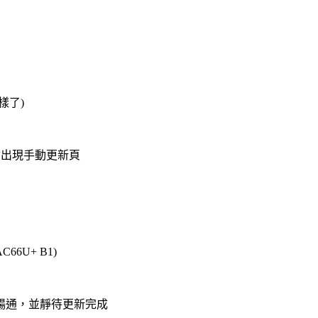
樣了)
會出現手動更新頁
6U+ B1)
暢通，並靜待更新完成