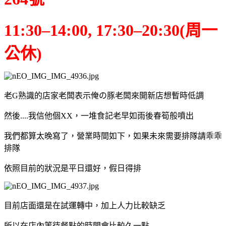
11:30–14:00, 17:30–20:30(周一
公休)
老G熟識的店家老闆表示俺の豚老闆來開新店想暫時低調
然後....我信他個XX，一堆食記老早如雨後春筍般噴出
我們都算太晚寫了，營業時間如下，如果未來需要排隊請乖乖
排隊
依照目前的狀況是平日還好，假日得排
目前店面還是在試運轉中，加上人力比較缺乏
所以在店內等待餐點的時間會比較久一點