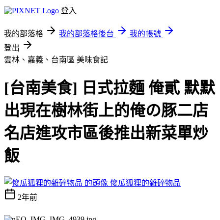
登入
我的部落格
我的部落格後台
我的帳號
登出
雲林、嘉義、台南區
美味食記
[台南美食] 日式拉麵 俺貳 默默
出現在樹林街上的俺の豚二店
名店進攻市區後推出新菜單炒
飯
傻瓜狐狸的雜碎物品
2年前