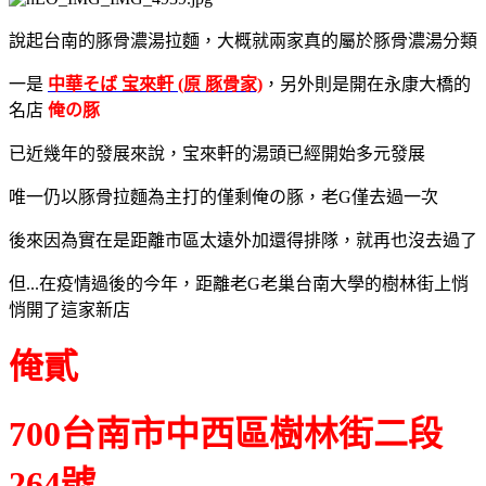
說起台南的豚骨濃湯拉麵，大概就兩家真的屬於豚骨濃湯分類
一是
中華そば 宝來軒 (原 豚骨家)
，另外則是開在永康大橋的
名店
俺の豚
已近幾年的發展來說，宝來軒的湯頭已經開始多元發展
唯一仍以豚骨拉麵為主打的僅剩俺の豚，老G僅去過一次
後來因為實在是距離市區太遠外加還得排隊，就再也沒去過了
但...在疫情過後的今年，距離老G老巢台南大學的樹林街上悄
悄開了這家新店
俺貳
700台南市中西區樹林街二段
264號