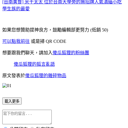
[台南美食] 米干太太 位於台南大學旁的無招牌人氣滇緬小吃
學生族的最愛
如果您想贊助提神良方，鼓勵編輯部更努力 (低銷 50)
可以點我前往
或是掃 QR CODE
想要跟我們聊天，請加入
傻瓜狐狸的粉絲團
傻瓜狐狸的狐言亂語
原文發表於
傻瓜狐狸的雜碎物品
載入更多