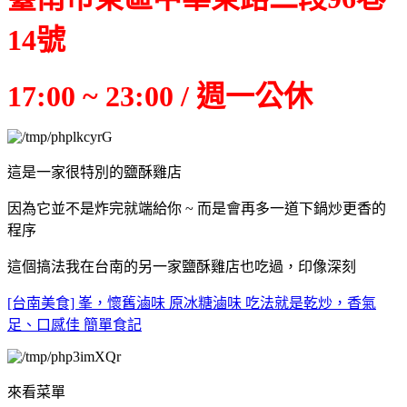
14號
17:00 ~ 23:00 / 週一公休
這是一家很特別的鹽酥雞店
因為它並不是炸完就端給你 ~ 而是會再多一道下鍋炒更香的
程序
這個搞法我在台南的另一家鹽酥雞店也吃過，印像深刻
[台南美食] 峯，懷舊滷味 原冰糖滷味 吃法就是乾炒，香氣
足、口感佳 簡單食記
來看菜單