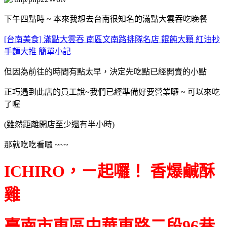
下午四點時 ~ 本來我想去台南很知名的滿點大雲吞吃晚餐
[台南美食] 滿點大雲吞 南區文南路排隊名店 餛飩大顆 紅油抄
手麵大推 簡單小記
但因為前往的時間有點太早，決定先吃點已經開賣的小點
正巧遇到此店的員工說~我們已經準備好要營業囉 ~ 可以來吃
了喔
(雖然距離開店至少還有半小時)
那就吃吃看囉 ~~~
ICHIRO，ㄧ起囉！ 香爆鹹酥
雞
臺南市東區中華東路二段96巷