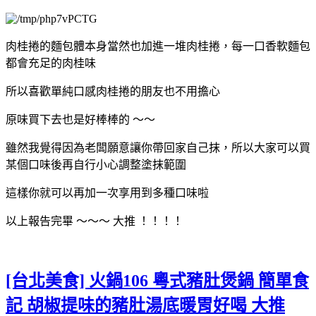
肉桂捲的麵包體本身當然也加進一堆肉桂捲，每一口香軟麵包
都會充足的肉桂味
所以喜歡單純口感肉桂捲的朋友也不用擔心
原味買下去也是好棒棒的 ～～
雖然我覺得因為老闆願意讓你帶回家自己抹，所以大家可以買
某個口味後再自行小心調整塗抹範圍
這樣你就可以再加一次享用到多種口味啦
以上報告完畢 ～～～ 大推 ！！！！
[台北美食] 火鍋106 粵式豬肚煲鍋 簡單食
記 胡椒提味的豬肚湯底暖胃好喝 大推