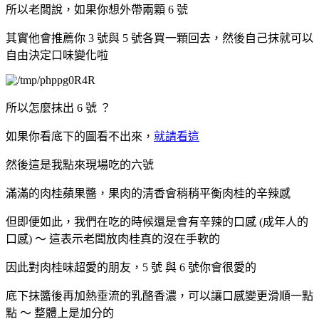
所以老闆說，如果你想外帶兩顆 6 號
其實他會推薦你 3 號與 5 號各買一顆回去，然後自己抹就可以
自由決定口味變化啦
所以怎麼抹出 6 號 ？
如果你看底下的圖看不出來，
就請看這
然後這是我點來現場吃的六號
滿滿的肉桂蘋果醬，果肉的清香會稍稍平衡肉桂的辛辣感
但即便如此，我們在吃的時候還是會有辛辣的口感 (成年人的
口感) ～ 這表示老闆放肉桂真的沒在手軟的
因此對肉桂味超愛的朋友，5 號 與 6 號你會很愛的
底下抹醬後再加熱垂流的乳酪香濃，可以讓口感變更滑順一點
點 ～ 整體上是加分的