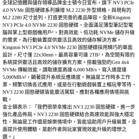
全球記憶體與儲存領導品牌金士頓今日宣布，旗下 NV3 PCIe
4.0 NVMe 固態硬碟系列擴增 M.2 2230 外型規格，與現有的
M.2 2280 尺寸並列，打造更完善的產品陣容。全新Kingston
NV3 PCIe 4.0 NVMe 2230 固態硬碟，全面滿足薄型筆記型電
腦與掌上型遊戲機用戶¹，對高效能、低功耗 NVMe 儲存升級
的需求，為行動裝置提供靈活且高效的儲存解決方案。
Kingston NV3 PCIe 4.0 NVMe 2230 固態硬碟採用精巧的單面
設計，尺寸僅 22x30mm，最高容量可達 2TB²，為空間有限的
系統提供靈活且高效的儲存擴充方案。搭載強勁的Gen 4x4
NVMe 傳輸效能，讀取速度高達 6,000 MB/s、寫入速度達
5,000MB/s³，顯著提升系統反應速度。無論是工作時多工作
業、頻繁切換各式應用，或是在行動遊戲裝置上暢玩零等待，
NV3 2230 固態硬碟皆能靈活駕馭，應對各種應用情境與挑
戰。
金士頓表示：「我們很榮幸推出 NV3 2230 固態硬碟，進一步
強化產品佈局。NV3 2230 固態硬碟結合高速效能與強大穩定
性，無論是工作還是娛樂情境中，皆能協助用戶升級裝置，全
面提升使用體驗，是創作者與玩家實現效能升級的理想之
選。」