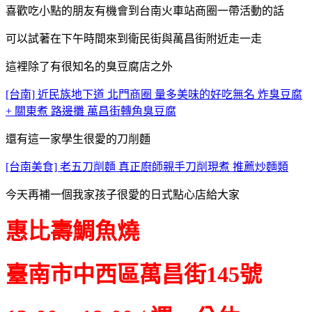
喜歡吃小點的朋友有機會到台南火車站商圈一帶活動的話
可以試著在下午時間來到衛民街與萬昌街附近走一走
這裡除了有很知名的臭豆腐店之外
[台南] 近民族地下道 北門商圈 量多美味的好吃無名 炸臭豆腐
+ 關東煮 路邊攤 萬昌街轉角臭豆腐
還有這一家學生很愛的刀削麵
[台南美食] 老五刀削麵 真正廚師親手刀削現煮 推薦炒麵類
今天再補一個我家孩子很愛的日式點心店給大家
惠比壽鯛魚燒
臺南市中西區萬昌街145號