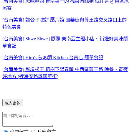
[台南美食] 忠味麵館 台南第一的 榨菜肉絲麵 就在這 @東區虎
尾寮
[台南美食] 餵公子吃餅 壓片館 國華街與尊王路交叉路口上的
特色美食
[台南美食] Shwe Shwe | 隨隨 東南亞主題小店 ~ 街邊好美味簡
單食記
[台南美食] Hiro's らぁ麵 Kitchen 台南店 簡單食記
[台南美食] 護境松王 榕樹下陽春麵 中西區尊王路 晚餐、宵夜
好地方 (近海安路與國華街)
載入更多
公開留言
私密留言