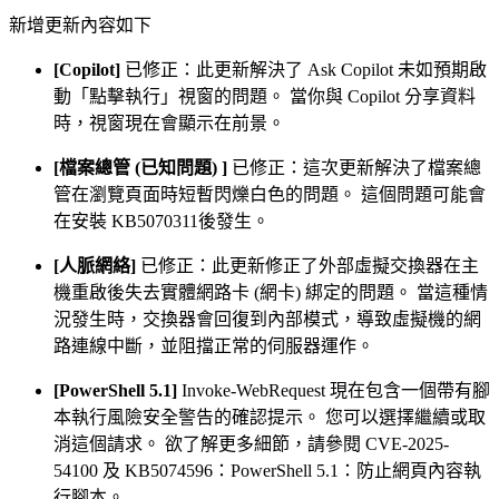
新增更新內容如下
[Copilot]
已修正：此更新解決了 Ask Copilot 未如預期啟
動「點擊執行」視窗的問題。 當你與 Copilot 分享資料
時，視窗現在會顯示在前景。
[檔案總管 (已知問題) ]
已修正：這次更新解決了檔案總
管在瀏覽頁面時短暫閃爍白色的問題。 這個問題可能會
在安裝 KB5070311後發生。
[人脈網絡]
已修正：此更新修正了外部虛擬交換器在主
機重啟後失去實體網路卡 (網卡) 綁定的問題。 當這種情
況發生時，交換器會回復到內部模式，導致虛擬機的網
路連線中斷，並阻擋正常的伺服器運作。 ​​​​​​​
[PowerShell 5.1]
Invoke-WebRequest 現在包含一個帶有腳
本執行風險安全警告的確認提示。 您可以選擇繼續或取
消這個請求。 欲了解更多細節，請參閱 CVE-2025-
54100 及 KB5074596：PowerShell 5.1：防止網頁內容執
行腳本。