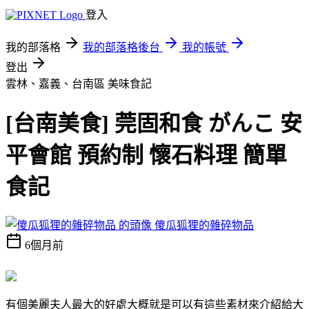
登入
我的部落格
我的部落格後台
我的帳號
登出
雲林、嘉義、台南區
美味食記
[台南美食] 莞固和食 がんこ 安
平會館 預約制 懷石料理 簡單
食記
傻瓜狐狸的雜碎物品
6個月前
有個美麗夫人最大的好處大概就是可以有這些素材來介紹給大