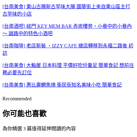
[台南美食] 東山古腸新古早味大腸 國華街上來自東山區主打
古早味的小店
[台南酒吧] 岐門 KEY MEM BAR 赤崁樓旁，小巷中的小巷內
～ 謎路中的特色小酒吧
[台南咖啡] 老店新裝 ，IZZY CAFE 總店轉移到永福二路後 初
訪
[台南美食] 大鮨屋 日本料理 平價好吃份量足 簡單食記 想前往
務必要先訂位
[台南美食] 惠比壽鯛魚燒 衛民街知名美味小吃 簡單食記
Recommended
你可能也喜歡
為你精選 3 篇值得延伸閱讀的內容