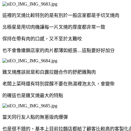
這裡的叉燒比較特別的是有別於一般店家都是手切叉燒肉
北極星是用切肉機讓每一片叉燒的厚度都非常一致
保持在帶有肉的口感，又不至於太難咬
也不會像連鎖店家的肉片都薄如紙張....這點要好好加分
雞叉燒應該就是和白露拉麵合作的舒肥雞胸肉
老闆上菜時還有特別提醒不要在熱湯裡泡太久，會變柴
的確這也是雞叉燒最大的特點
當天同行友人點的無蔥版肉爆彈
也是很不錯的，基本上目前拉麵店都給了顧客比較高的客製化