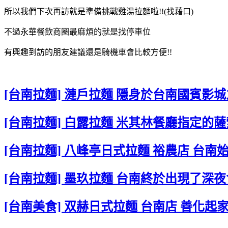
所以我們下次再訪就是準備挑戰雞湯拉麵啦!!(找藉口)
不過永華餐飲商圈最麻煩的就是找停車位
有興趣到訪的朋友建議還是騎機車會比較方便!!
[台南拉麵] 漣戶拉麵 隱身於台南國賓影
[台南拉麵] 白露拉麵 米其林餐廳指定的
[台南拉麵] 八峰亭日式拉麵 裕農店 台
[台南拉麵] 墨玖拉麵 台南終於出現了深
[台南美食] 双赫日式拉麵 台南店 善化