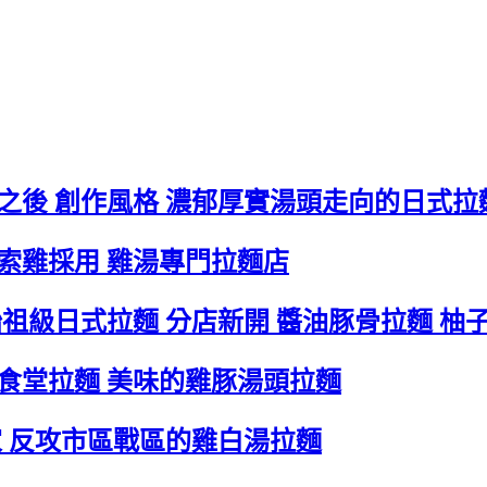
城之後 創作風格 濃郁厚實湯頭走向的日式拉
薩索雞採用 雞湯專門拉麵店
南始祖級日式拉麵 分店新開 醬油豚骨拉麵 柚
夜食堂拉麵 美味的雞豚湯頭拉麵
起家 反攻市區戰區的雞白湯拉麵