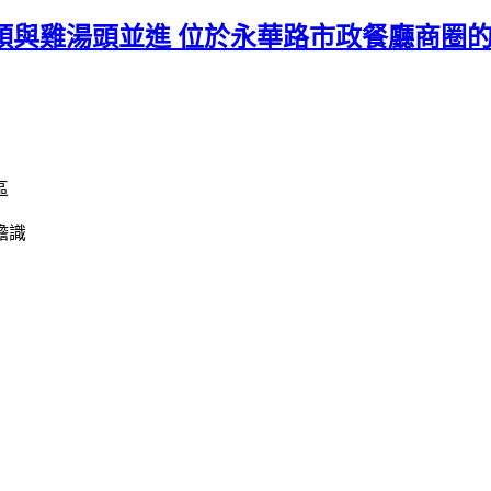
湯頭與雞湯頭並進 位於永華路市政餐廳商圈
區
膽識