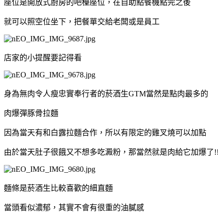
座位是開放式廚房的吧檯座位，在自助點餐機點完之後
就可以照空位坐下，把餐單交給老闆或是員工
店家的小提醒要記得看
身為無肉令人瘦忠實奉行者的菸酒生GTM當然是點肉最多的
肉爆彈豚骨拉麵
因為當天有和白露拉麵合作，所以有限定的雞叉燒可以加點
由於當天肚子很餓又不想多吃澱粉，那當然就是肉給它加爆了!
麵條是菸酒生比較喜歡的細直麵
當頭看似濃郁，其實不會有很重的油膩感