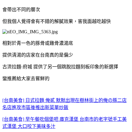
會帶出不同的層次
但我個人覺得會有不錯的解膩效果，害我面越吃越快
相對於青一色的豚骨或雞骨濃湯底
提供清湯的店家在台南真的是偏少
古流拉麵·府城 提供了另一個跳脫拉麵刻板印象的新選擇
蠻推薦給大家去嘗鮮的
[台南美食] 日式拉麵 俺貳 默默出現在樹林街上的俺の豚二店
名店進攻市區後推出新菜單炒飯
[台南美食] 早午餐吃個堡吧 庫克漢堡 台南市的老字號手工美
式漢堡 大口咬下美味多汁