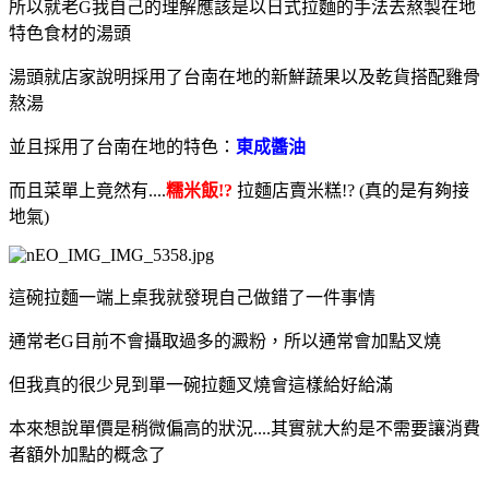
所以就老G我自己的理解應該是以日式拉麵的手法去熬製在地
特色食材的湯頭
湯頭就店家說明採用了台南在地的新鮮蔬果以及乾貨搭配雞骨
熬湯
並且採用了台南在地的特色：
東成醬油
而且菜單上竟然有....
糯米飯!?
拉麵店賣米糕!? (真的是有夠接
地氣)
這碗拉麵一端上桌我就發現自己做錯了一件事情
通常老G目前不會攝取過多的澱粉，所以通常會加點叉燒
但我真的很少見到單一碗拉麵叉燒會這樣給好給滿
本來想說單價是稍微偏高的狀況....其實就大約是不需要讓消費
者額外加點的概念了