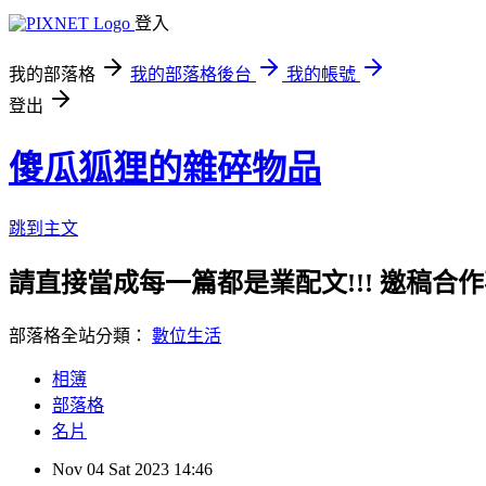
登入
我的部落格
我的部落格後台
我的帳號
登出
傻瓜狐狸的雜碎物品
跳到主文
請直接當成每一篇都是業配文!!! 邀稿合作事務洽談請
部落格全站分類：
數位生活
相簿
部落格
名片
Nov
04
Sat
2023
14:46