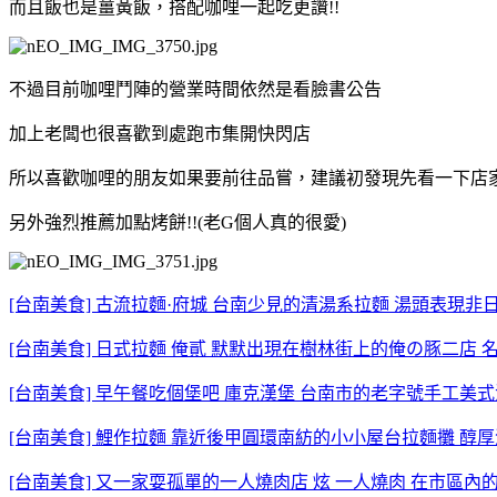
而且飯也是薑黃飯，搭配咖哩一起吃更讚!!
不過目前咖哩鬥陣的營業時間依然是看臉書公告
加上老闆也很喜歡到處跑市集開快閃店
所以喜歡咖哩的朋友如果要前往品嘗，建議初發現先看一下店
另外強烈推薦加點烤餅!!(老G個人真的很愛)
[台南美食] 古流拉麵·府城 台南少見的清湯系拉麵 湯頭表現
[台南美食] 日式拉麵 俺貳 默默出現在樹林街上的俺の豚二店
[台南美食] 早午餐吃個堡吧 庫克漢堡 台南市的老字號手工美
[台南美食] 鯉作拉麵 靠近後甲圓環南紡的小小屋台拉麵攤 醇
[台南美食] 又一家耍孤單的一人燒肉店 炫 一人燒肉 在市區內