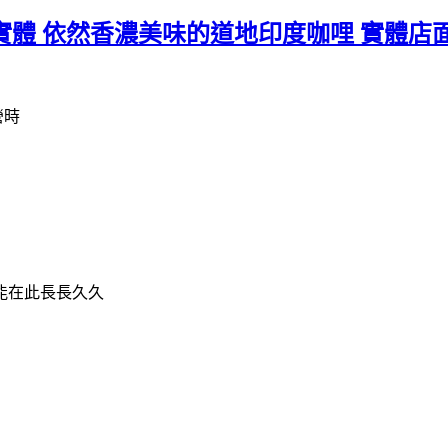
到實體 依然香濃美味的道地印度咖哩 實體店
營時
能在此長長久久