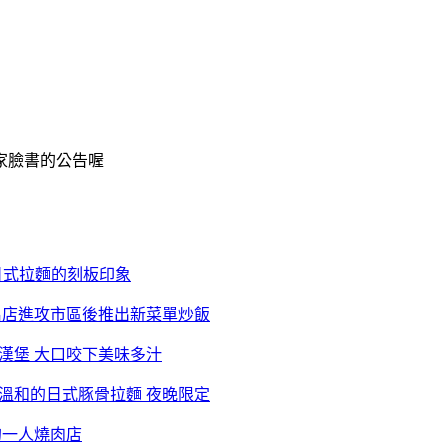
家臉書的公告喔
非日式拉麵的刻板印象
 名店進攻市區後推出新菜單炒飯
式漢堡 大口咬下美味多汁
厚溫和的日式豚骨拉麵 夜晚限定
的一人燒肉店