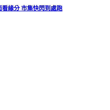
面看緣分 市集快閃到處跑